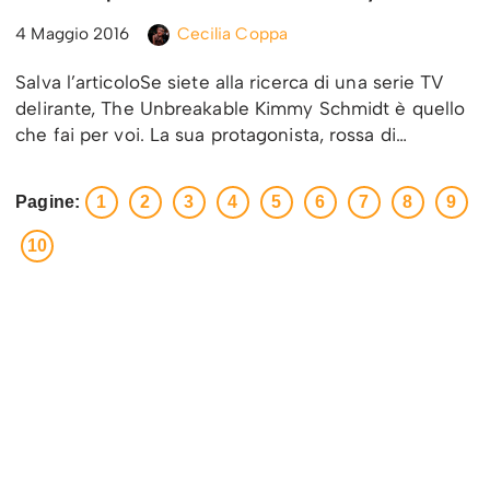
4 Maggio 2016
Cecilia Coppa
Salva l’articoloSe siete alla ricerca di una serie TV
delirante, The Unbreakable Kimmy Schmidt è quello
che fai per voi. La sua protagonista, rossa di…
Pagine:
1
2
3
4
5
6
7
8
9
10