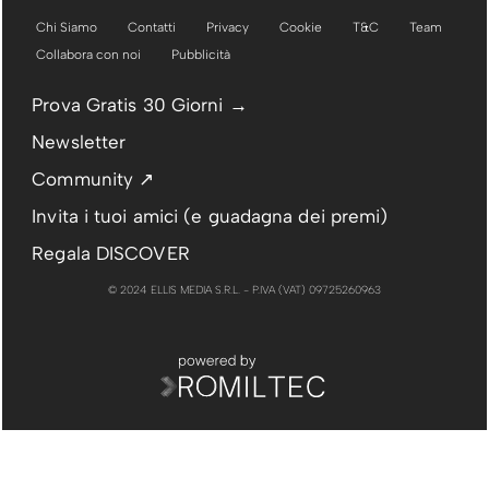
Chi Siamo
Contatti
Privacy
Cookie
T&C
Team
Collabora con noi
Pubblicità
Prova Gratis 30 Giorni →
Newsletter
Community ↗
Invita i tuoi amici (e guadagna dei premi)
Regala DISCOVER
© 2024 ELLIS MEDIA S.R.L. - P.IVA (VAT) 09725260963
PUBBLICITÀ