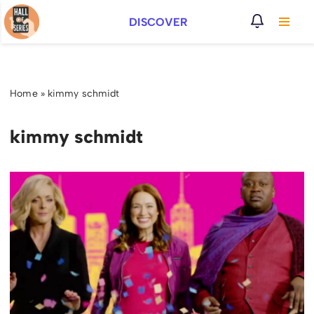
DISCOVER
Vai
al
contenuto
Home
»
kimmy schmidt
kimmy schmidt