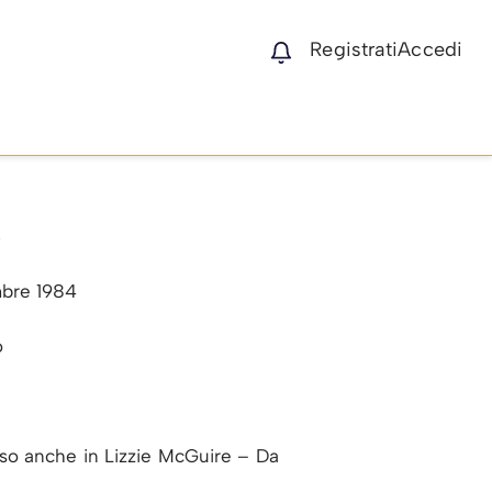
Registrati
Accedi
i
bre 1984
o
rso anche in Lizzie McGuire – Da