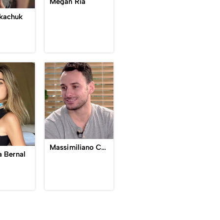
Megan Ria
kachuk
Massimiliano Carrara
a Bernal