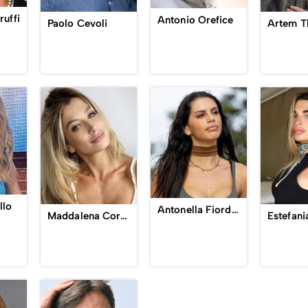
ruffi
Antonio Orefice
Paolo Cevoli
Artem T
llo
Antonella Fiordelisi
Maddalena Corvaglia
Estefani