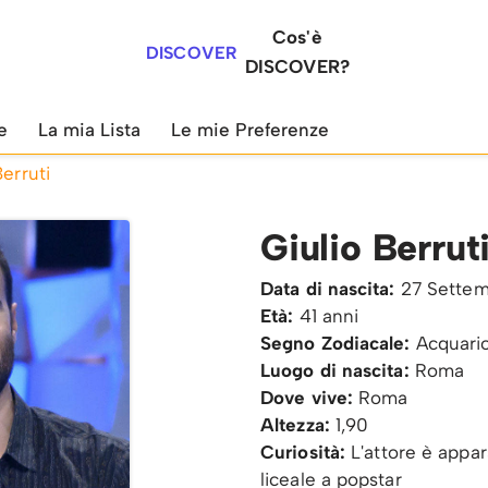
Cos'è
DISCOVER
DISCOVER?
e
La mia Lista
Le mie Preferenze
Berruti
Giulio Berrut
Data di nascita:
27 Settem
Età:
41 anni
Segno Zodiacale:
Acquari
Luogo di nascita:
Roma
Dove vive:
Roma
Altezza:
1,90
Curiosità:
L'attore è appa
liceale a popstar