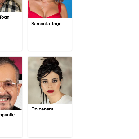
Togni
Samanta Togni
Dolcenera
mpanile