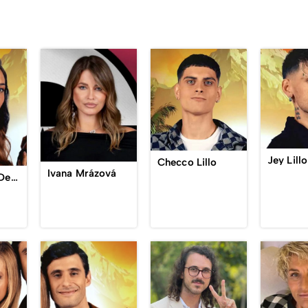
Jey Lillo
Checco Lillo
Ivana Mrázová
Sofia Giaele De Donà