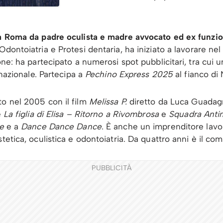
 a Roma da padre oculista e madre avvocato ed ex funzion
 Odontoiatria e Protesi dentaria, ha iniziato a lavorare 
one: ha partecipato a numerosi spot pubblicitari, tra cui
rnazionale. Partecipa a
Pechino Express 2025
al fianco di 
to nel 2005 con il film
Melissa P.
diretto da Luca Guadag
e
La figlia di Elisa – Ritorno a Rivombrosa
e
Squadra Antima
e
e a
Dance Dance Dance
. È anche un imprenditore la
stetica, oculistica e odontoiatria. Da quattro anni è il c
PUBBLICITÀ