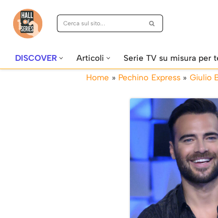
Vai
al
contenuto
DISCOVER
Articoli
Serie TV su misura per t
Home
»
Pechino Express
»
Giulio 