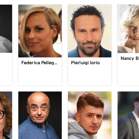
Nancy Br
Federica Pellegrini
Pierluigi Iorio