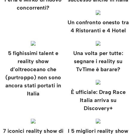
concorrenti?
Un confronto onesto tra
4 Ristoranti e 4 Hotel
5 fighissimi talent e
Una volta per tutte:
reality show
segnare i reality su
d’oltreoceano che
TvTime è barare?
(purtroppo) non sono
ancora stati portati in
È ufficiale: Drag Race
Italia
Italia arriva su
Discovery+
7 iconici reality show di
I 5 migliori reality show