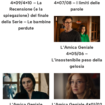
4×09/4×10 – La
4×07/08 – I limiti delle
Recensione (e la
parole
spiegazione) del finale
della Serie – Le bambine
perdute
L’Amica Geniale
4×05/06 –
L’insostenibile peso della
gelosia
L’Amica Geniale
L’Amica Geniale 4×01/02