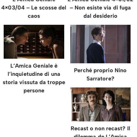
4×03/04 – Le scosse del
– Non esiste via di fuga
caos
dal desiderio
L’Amica Geniale è
Perché proprio Nino
l’inquietudine di una
Sarratore?
storia vissuta da troppe
persone
Recast o non recast? Il
dilemma de L’Amica