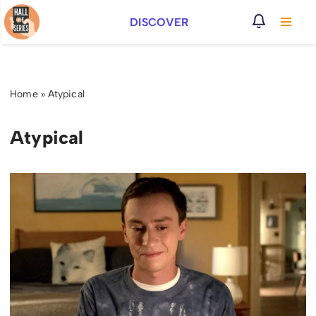
DISCOVER
Vai
al
contenuto
Home
»
Atypical
Atypical