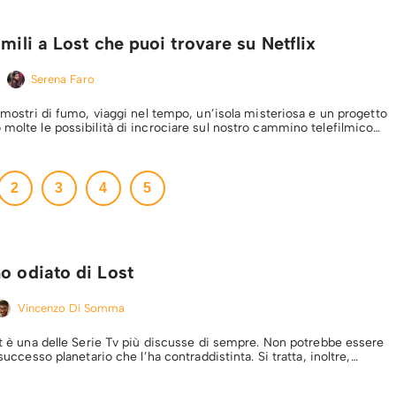
imili a Lost che puoi trovare su Netflix
Serena Faro
a mostri di fumo, viaggi nel tempo, un’isola misteriosa e un progetto
 molte le possibilità di incrociare sul nostro cammino telefilmico…
2
3
4
5
o odiato di Lost
Vincenzo Di Somma
st è una delle Serie Tv più discusse di sempre. Non potrebbe essere
 successo planetario che l’ha contraddistinta. Si tratta, inoltre,…