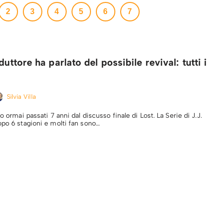
2
3
4
5
6
7
duttore ha parlato del possibile revival: tutti i
Silvia Villa
o ormai passati 7 anni dal discusso finale di Lost. La Serie di J.J.
opo 6 stagioni e molti fan sono…