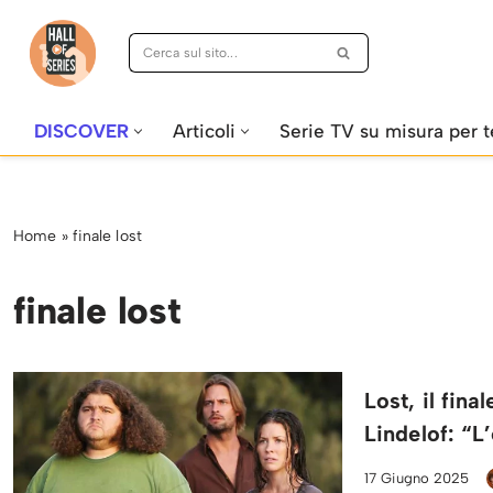
Vai
al
contenuto
DISCOVER
Articoli
Serie TV su misura per t
Home
»
finale lost
finale lost
Lost, il fin
Lindelof: “L
17 Giugno 2025