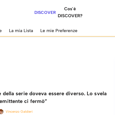
Cos'è
DISCOVER
DISCOVER?
e
La mia Lista
Le mie Preferenze
ale della serie doveva essere diverso. Lo svela
’emittente ci fermò”
Vincenzo Galdieri