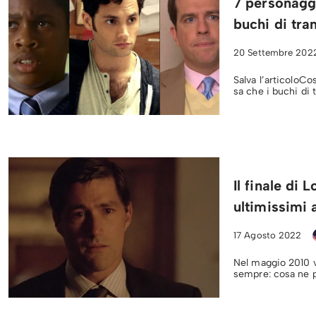
7 personaggi
buchi di tr
20 Settembre 202
Salva l’articoloCo
sa che i buchi di 
Il finale di 
ultimissimi 
17 Agosto 2022
Nel maggio 2010 va 
sempre: cosa ne 