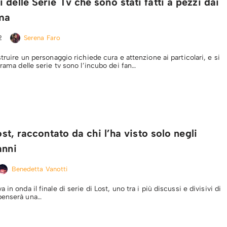
 delle Serie Tv che sono stati fatti a pezzi dai
ama
2
Serena Faro
struire un personaggio richiede cura e attenzione ai particolari, e si
trama delle serie tv sono l’incubo dei fan…
Lost, raccontato da chi l’ha visto solo negli
anni
Benedetta Vanotti
in onda il finale di serie di Lost, uno tra i più discussi e divisivi di
penserà una…