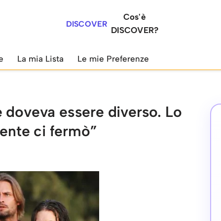
Cos'è
DISCOVER
DISCOVER?
e
La mia Lista
Le mie Preferenze
rie doveva essere diverso. Lo
tente ci fermò”