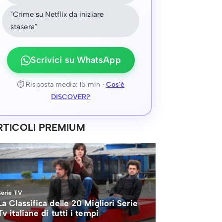
"Crime su Netflix da iniziare
stasera"
Scrivici su WhatsApp
⏱ Risposta media: 15 min ·
Cos'è
DISCOVER?
RTICOLI PREMIUM