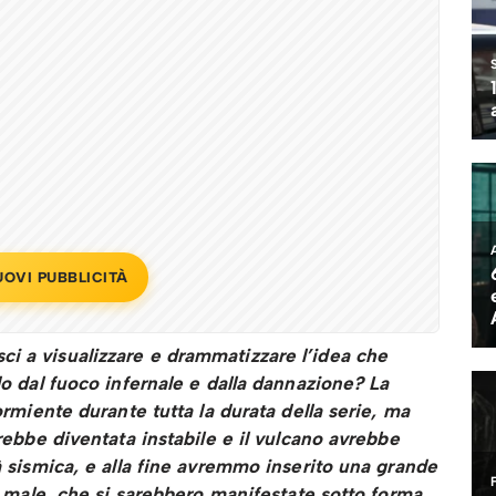
UOVI PUBBLICITÀ
i a visualizzare e drammatizzare l’idea che
do dal fuoco infernale e dalla dannazione? La
dormiente durante tutta la durata della serie, ma
arebbe diventata instabile e il vulcano avrebbe
tà sismica, e alla fine avremmo inserito una grande
el male, che si sarebbero manifestate sotto forma