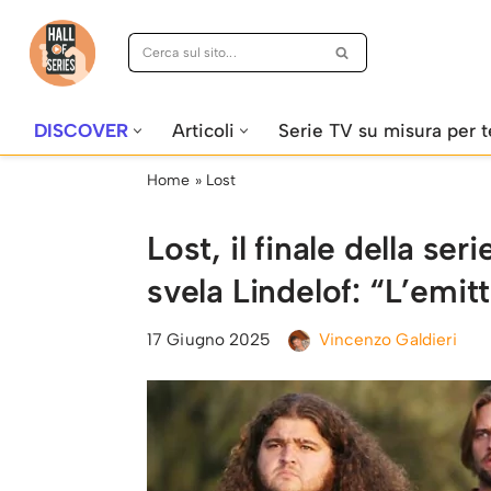
Vai
al
contenuto
DISCOVER
Articoli
Serie TV su misura per t
Home
»
Lost
Lost, il finale della se
svela Lindelof: “L’emit
17 Giugno 2025
Vincenzo Galdieri