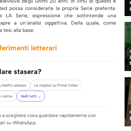
elevisive degli ultimi 20 anni. In virtù di questo è
ed possa considerarla la propria Serie preferita.
a LA Serie, espressione che sottintende una
 apre a un’analisi oggettiva. Della quale, come
 tesi alla base.
riferimenti letterari
dare stasera?
su Netflix adesso
Le migliori su Prime Video
n calma
Vedi tutti →
o a scegliere cosa guardare rapidamente con
zzati su WhatsApp.