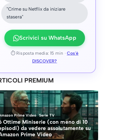
"Crime su Netflix da iniziare
stasera"
Scrivici su WhatsApp
⏱ Risposta media: 15 min ·
Cos'è
DISCOVER?
RTICOLI PREMIUM