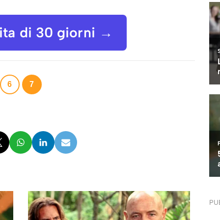
uita di 30 giorni →
6
7
PU