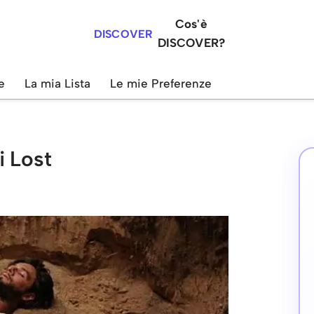
Cos'è
DISCOVER
DISCOVER?
e
La mia Lista
Le mie Preferenze
i Lost