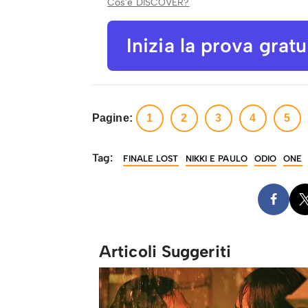
Cos'è DISCOVER?
Inizia la prova grat
Pagine:
1
2
3
4
5
Tag:
FINALE LOST
NIKKI E PAULO
ODIO
ONE
Articoli Suggeriti