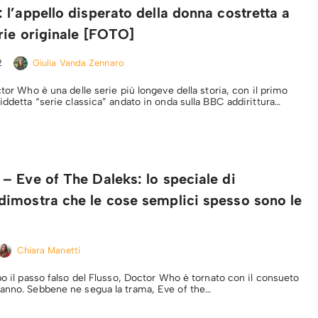
l’appello disperato della donna costretta a
rie originale [FOTO]
2
Giulia Vanda Zennaro
ctor Who è una delle serie più longeve della storia, con il primo
iddetta “serie classica” andato in onda sulla BBC addirittura…
– Eve of The Daleks: lo speciale di
imostra che le cose semplici spesso sono le
Chiara Manetti
po il passo falso del Flusso, Doctor Who è tornato con il consueto
anno. Sebbene ne segua la trama, Eve of the…