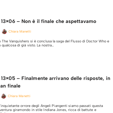
13×06 – Non è il finale che aspettavamo
Chiara Manetti
on The Vanquishers si è conclusa la saga del Flusso di Doctor Who e
 qualcosa di già visto. La nostra…
3×05 – Finalmente arrivano delle risposte, in
ran finale
Chiara Manetti
ll’inquietante orrore degli Angeli Piangenti siamo passati questa
entura giramondo in stile Indiana Jones, ricca di battute e