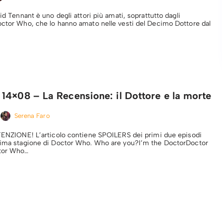
vid Tennant è uno degli attori più amati, soprattutto dagli
octor Who, che lo hanno amato nelle vesti del Decimo Dottore dal
14×08 – La Recensione: il Dottore e la morte
Serena Faro
TTENZIONE! L’articolo contiene SPOILERS dei primi due episodi
esima stagione di Doctor Who. Who are you?I’m the DoctorDoctor
ctor Who…