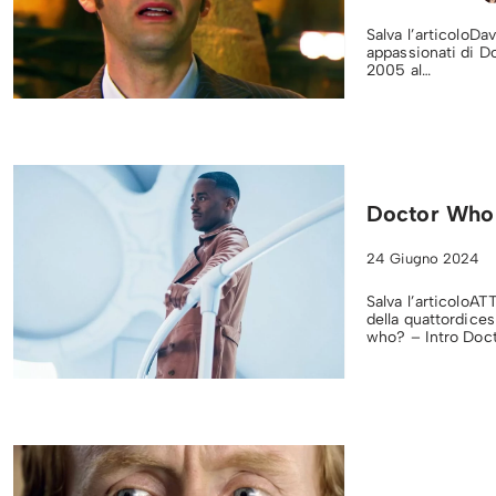
Salva l’articoloDa
appassionati di D
2005 al…
Doctor Who 
24 Giugno 2024
Salva l’articoloA
della quattordic
who? – Intro Do