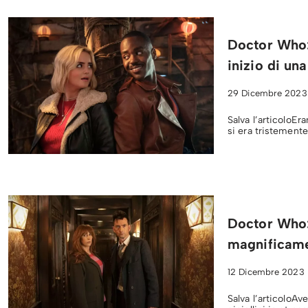
Doctor Who:
inizio di u
29 Dicembre 2023
Salva l’articoloEr
si era tristemente
Doctor Who:
magnificame
12 Dicembre 2023
Salva l’articoloA