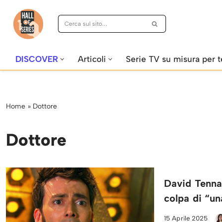
Vai
al
contenuto
DISCOVER
Articoli
Serie TV su misura per t
Home
»
Dottore
Dottore
David Tennan
colpa di “un
15 Aprile 2025