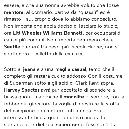
essere, e che sua nonna avrebbe voluto che fosse. Il
mentore
, al contrario, partiva da “quassù” ed è
rimasto lì su, proprio dove lo abbiamo conosciuto.
Non importa che abbia deciso di lasciare lo studio,
ora
Litt Wheeler Williams Bennett
, per occuparsi di
cause più comuni. Non importa nemmeno che a
Seattle
nuoterà tra pesci più piccoli: Harvey non sì
sbottonerà il colletto della camicia.
Sotto ai
jeans
e a una
maglia casual
, temo che il
completo gli resterà cucito addosso. Con il costume
di Superman sotto e gli abiti di Clark Kent sopra,
Harvey Specter
avrà pur accettato di scendere a
bassa quota, ma rimane il
monolite
di sempre, con la
febbre del giocatore, la voglia di mostrare la stoffa
del campione e di mettere tutti in riga. Era
interessante fino a quando nutrivo ancora la
speranza che dietro al
supereroe
ci fosse un’altra