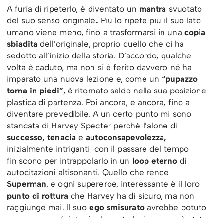
A furia di ripeterlo, è diventato un
mantra
svuotato
del suo senso originale
.
Più lo ripete più il suo lato
umano viene meno, fino a trasformarsi in una
copia
sbiadita
dell’originale, proprio quello che ci ha
sedotto all’inizio della storia. D’accordo, qualche
volta è caduto, ma non si è ferito davvero né ha
imparato una nuova lezione e, come un
“pupazzo
torna in piedi”
, è ritornato saldo nella sua posizione
plastica di partenza. Poi ancora, e ancora, fino a
diventare prevedibile. A un certo punto mi sono
stancata di Harvey Specter perché l’alone di
successo, tenacia
e
autoconsapevolezza,
inizialmente intriganti, con il passare del tempo
finiscono per intrappolarlo in un
loop eterno
di
autocitazioni altisonanti. Quello che rende
Superman
, e ogni supereroe, interessante è il loro
punto di rottura
che Harvey ha di sicuro, ma non
raggiunge mai. Il suo
ego smisurato
avrebbe potuto