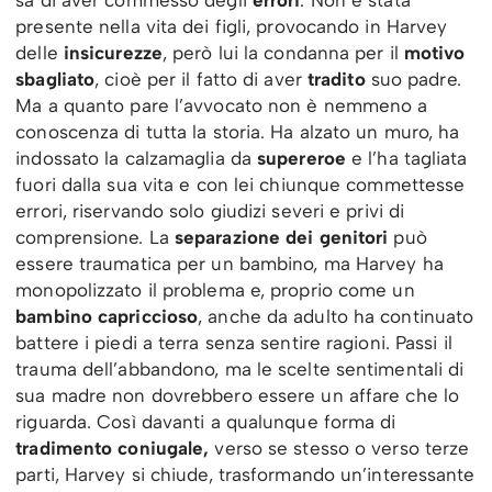
sa di aver commesso degli
errori
. Non è stata
presente nella vita dei figli, provocando in Harvey
delle
insicurezze
, però lui la condanna per il
motivo
sbagliato
, cioè per il fatto di aver
tradito
suo padre.
Ma a quanto pare l’avvocato non è nemmeno a
conoscenza di tutta la storia. Ha alzato un muro, ha
indossato la calzamaglia da
supereroe
e l’ha tagliata
fuori dalla sua vita e con lei chiunque commettesse
errori, riservando solo giudizi severi e privi di
comprensione. La
separazione dei genitori
può
essere traumatica per un bambino, ma Harvey ha
monopolizzato il problema e, proprio come un
bambino capriccioso
, anche da adulto ha continuato
battere i piedi a terra senza sentire ragioni. Passi il
trauma dell’abbandono, ma le scelte sentimentali di
sua madre non dovrebbero essere un affare che lo
riguarda. Così davanti a qualunque forma di
tradimento coniugale,
verso se stesso o verso terze
parti, Harvey si chiude, trasformando un’interessante