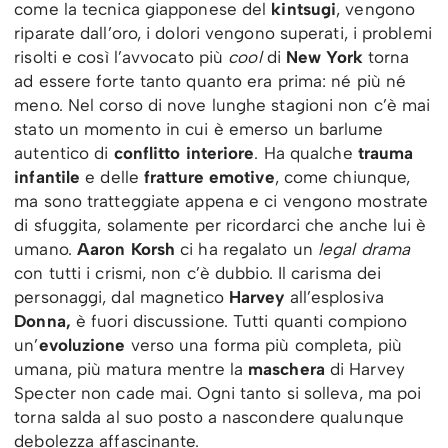
come la tecnica giapponese del
kintsugi
, vengono
riparate dall’oro, i dolori vengono superati, i problemi
risolti e così l’avvocato più
cool
di
New York
torna
ad essere forte tanto quanto era prima: né più né
meno. Nel corso di nove lunghe stagioni non c’è mai
stato un momento in cui è emerso un barlume
autentico di
conflitto
interiore
. Ha qualche
trauma
infantile
e delle
fratture emotive
, come chiunque,
ma sono tratteggiate appena e ci vengono mostrate
di sfuggita, solamente per ricordarci che anche lui è
umano.
Aaron Korsh
ci ha regalato un
legal drama
con tutti i crismi, non c’è dubbio. Il carisma dei
personaggi, dal magnetico
Harvey
all’esplosiva
Donna,
è fuori discussione. Tutti quanti compiono
un’
evoluzione
verso una forma più completa, più
umana, più matura mentre la
maschera
di Harvey
Specter non cade mai. Ogni tanto si solleva, ma poi
torna salda al suo posto a nascondere qualunque
debolezza affascinante.