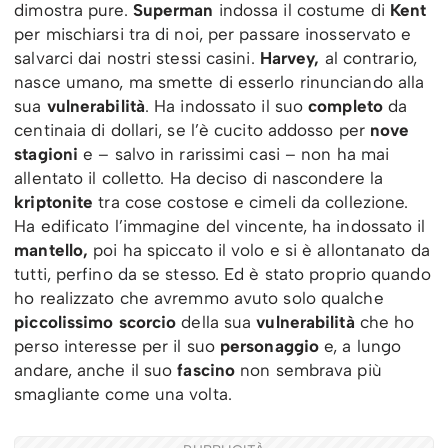
dimostra pure.
Superman
indossa il costume di
Kent
per mischiarsi tra di noi, per passare inosservato e
salvarci dai nostri stessi casini.
Harvey,
al contrario,
nasce umano, ma smette di esserlo rinunciando alla
sua
vulnerabilità
. Ha indossato il suo
completo
da
centinaia di dollari, se l’è cucito addosso per
nove
stagioni
e – salvo in rarissimi casi – non ha mai
allentato il colletto. Ha deciso di nascondere la
kriptonite
tra cose costose e cimeli da collezione.
Ha edificato l’immagine del vincente, ha indossato il
mantello,
poi ha spiccato il volo e si è allontanato da
tutti, perfino da se stesso. Ed è stato proprio quando
ho realizzato che avremmo avuto solo qualche
piccolissimo scorcio
della sua
vulnerabilità
che ho
perso interesse per il suo
personaggio
e, a lungo
andare, anche il suo
fascino
non sembrava più
smagliante come una volta.