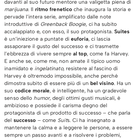
davanti al suo futuro mentore una valigetta piena di
marijuana
. Il
ritmo frenetico
che inaugura la storia e
pervade l’intera serie, amplificato dalle note
introduttive di
Greenback Boogie
, ci ha subito
accalappiato e, con esso, il suo protagonista.
Suites
è un’iniezione a puntate di
euforia
, ci lascia
assaporare il gusto del successo e ci trasmette
l’ebbrezza di vivere sempre
al top
, come fa Harvey.
E anche se, come me, non amate il tipico uomo
inamidato e
ingelatinato,
resistere al fascino di
Harvey è oltremodo impossibile, anche perché
dimostra subito di essere più di un
bel visino
. Ha un
suo
codice morale
, è intelligente, ha un gradevole
senso dello
humor
, degli ottimi gusti musicali, è
ambizioso e possiede il carisma degno del
protagonista di un prodotto di successo –
che parla
del
successo
– come
Suit
s. Ci ha insegnato a
mantenere la calma e a leggere le persone, a essere
sempre un passo avanti e a risolvere i problemi,