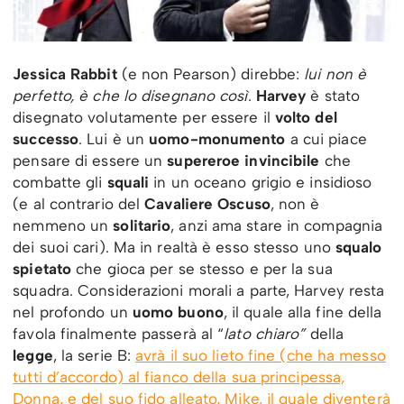
Jessica Rabbit
(e non Pearson) direbbe:
lui non è
perfetto, è che lo disegnano così
.
Harvey
è stato
disegnato volutamente per essere il
volto del
successo
. Lui è un
uomo-monumento
a cui piace
pensare di essere un
supereroe invincibile
che
combatte gli
squali
in un oceano grigio e insidioso
(e al contrario del
Cavaliere Oscuso
, non è
nemmeno un
solitario
, anzi ama stare in compagnia
dei suoi cari). Ma in realtà è esso stesso uno
squalo
spietato
che gioca per se stesso e per la sua
squadra. Considerazioni morali a parte, Harvey resta
nel profondo un
uomo buono
, il quale alla fine della
favola finalmente passerà al “
lato chiaro”
della
legge
, la serie B:
avrà il suo lieto fine (che ha messo
tutti d’accordo) al fianco della sua principessa,
Donna, e del suo fido alleato, Mike, il quale diventerà