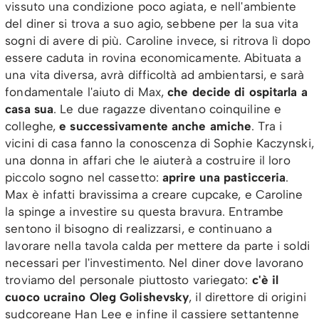
vissuto una condizione poco agiata, e nell'ambiente
del diner si trova a suo agio, sebbene per la sua vita
sogni di avere di più. Caroline invece, si ritrova lì dopo
essere caduta in rovina economicamente. Abituata a
una vita diversa, avrà difficoltà ad ambientarsi, e sarà
fondamentale l'aiuto di Max,
che decide di ospitarla a
casa sua
. Le due ragazze diventano coinquiline e
colleghe,
e successivamente anche amiche
. Tra i
vicini di casa fanno la conoscenza di Sophie Kaczynski,
una donna in affari che le aiuterà a costruire il loro
piccolo sogno nel cassetto:
aprire una pasticceria
.
Max è infatti bravissima a creare cupcake, e Caroline
la spinge a investire su questa bravura. Entrambe
sentono il bisogno di realizzarsi, e continuano a
lavorare nella tavola calda per mettere da parte i soldi
necessari per l'investimento. Nel diner dove lavorano
troviamo del personale piuttosto variegato:
c'è il
cuoco ucraino Oleg Golishevsky
, il direttore di origini
sudcoreane Han Lee e infine il cassiere settantenne