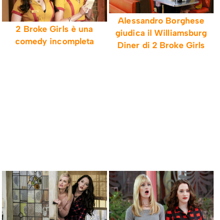
Alessandro Borghese
2 Broke Girls è una
giudica il Williamsburg
comedy incompleta
Diner di 2 Broke Girls