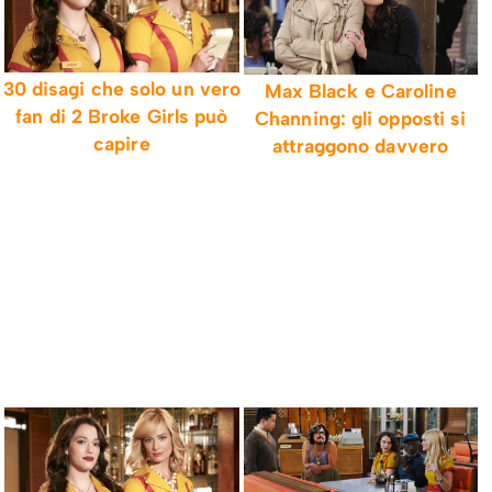
30 disagi che solo un vero
Max Black e Caroline
fan di 2 Broke Girls può
Channing: gli opposti si
capire
attraggono davvero