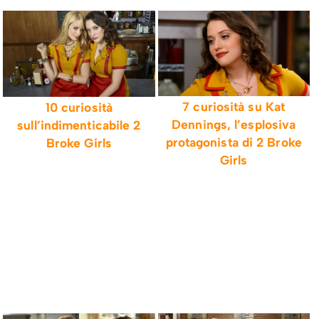
7 curiosità su Kat
10 curiosità
Dennings, l’esplosiva
sull’indimenticabile 2
protagonista di 2 Broke
Broke Girls
Girls