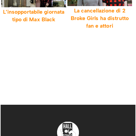
La cancellazione di 2
L’insopportabile giornata
Broke Girls ha distrutto
tipo di Max Black
fan e attori