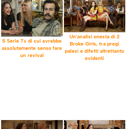
Un’analisi onesta di 2
5 Serie Tv di cui avrebbe
Broke Girls, tra pregi
assolutamente senso fare
palesi e difetti altrettanto
un revival
evidenti