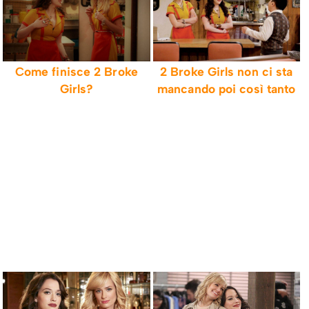
Come finisce 2 Broke
2 Broke Girls non ci sta
Girls?
mancando poi così tanto