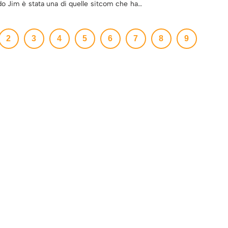
o Jim è stata una di quelle sitcom che ha…
2
3
4
5
6
7
8
9