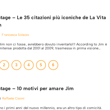
age – Le 35 citazioni più iconiche de La Vita
m
Francesca Solazzo
 Jim non ci fosse, avrebbero dovuto inventarlo!!! According to Jim è
nitense prodotta dal 2001 al 2009, trasmessa in prima visione…
2
3
4
5
6
tage – 10 motivi per amare Jim
Raffaele Cianni
ano i primi anni del nuovo millennio, era un altro tipo di comicità.