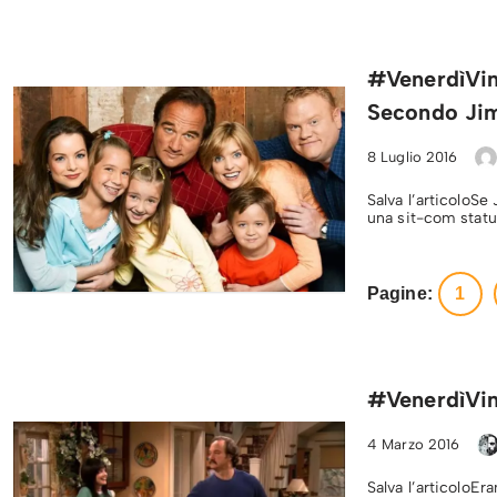
#VenerdìVint
Secondo Ji
8 Luglio 2016
Salva l’articoloSe
una sit-com statu
Pagine:
1
#VenerdìVin
4 Marzo 2016
Salva l’articoloEr