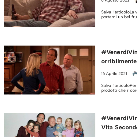
6 Agosto 2022
Salva l’articoloLa
portami un bel fr
#VenerdìVin
orribilmente
16 Aprile 2021
Salva l’articoloPe
prodotti che rico
#VenerdiVint
Vita Second