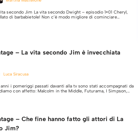
Martina Mastellone
 vita secondo Jim La vita secondo Dwight – episodio 1×01 Cheryl,
ullato di barbabietole! Non c’è modo migliore di cominciare…
tage – La vita secondo Jim è invecchiata
Luca Siracusa
r anni i pomeriggi passati davanti alla tv sono stati accompagnati da
rdiamo con affetto: Malcolm in the Middle, Futurama, I Simpson,…
age – Che fine hanno fatto gli attori di La
o Jim?