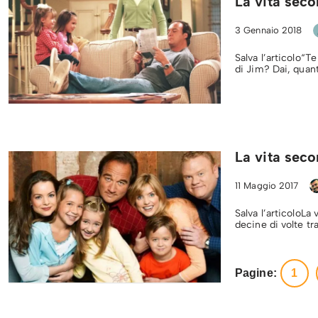
La vita sec
3 Gennaio 2018
Salva l’articolo“T
di Jim? Dai, quan
La vita seco
11 Maggio 2017
Salva l’articoloLa
decine di volte t
Pagine:
1