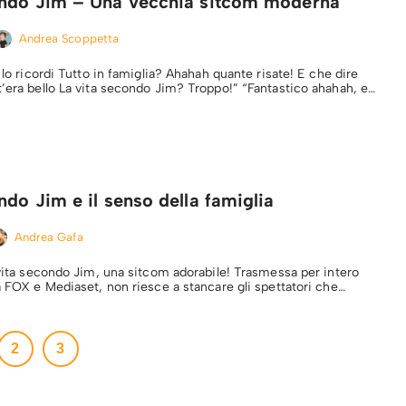
ondo Jim – Una vecchia sitcom moderna
Andrea Scoppetta
e lo ricordi Tutto in famiglia? Ahahah quante risate! E che dire
t’era bello La vita secondo Jim? Troppo!” “Fantastico ahahah, e…
ndo Jim e il senso della famiglia
Andrea Gafa
 vita secondo Jim, una sitcom adorabile! Trasmessa per intero
ra FOX e Mediaset, non riesce a stancare gli spettatori che…
2
3