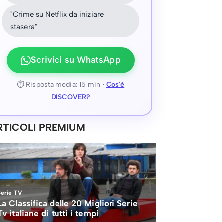
"Crime su Netflix da iniziare
stasera"
Scrivici su WhatsApp
⏱ Risposta media: 15 min ·
Cos'è
DISCOVER?
RTICOLI PREMIUM