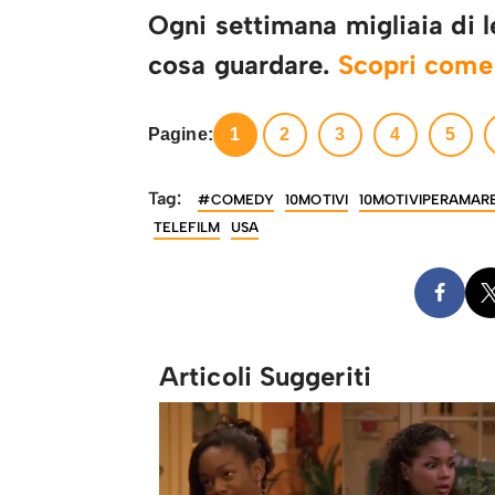
Ogni settimana migliaia di le
cosa guardare.
Scopri com
Pagine:
1
2
3
4
5
Tag:
#COMEDY
10MOTIVI
10MOTIVIPERAMAR
TELEFILM
USA
Articoli Suggeriti