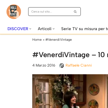
Vai
al
contenuto
DISCOVER
Articoli
Serie TV su misura per t
Home
»
#VenerdiVintage
#VenerdìVintage – 10 
4 Marzo 2016
Raffaele Cianni