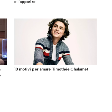
e l’apparire
a
10 motivi per amare Timothée Chalamet
e