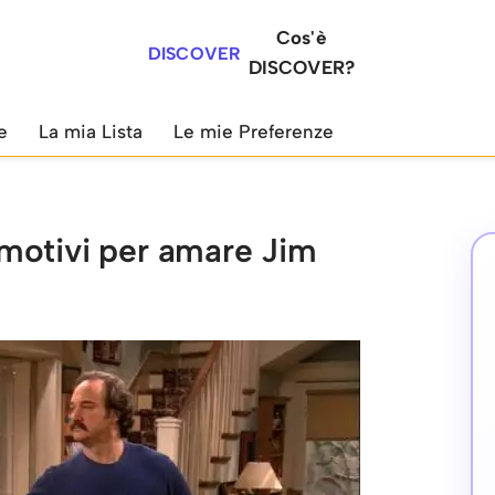
Cos'è
DISCOVER
DISCOVER?
e
La mia Lista
Le mie Preferenze
motivi per amare Jim