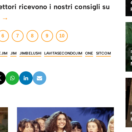
ttori ricevono i nostri consigli su
e →
6
7
8
9
10
EJIM
JIM
JIMBELUSHI
LAVITASECONDOJIM
ONE
SITCOM