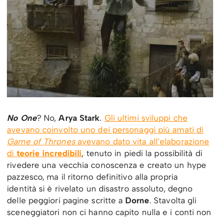
No One
? No,
Arya Stark
.
Gli ultimi sviluppi che
avevano coinvolto uno dei personaggi più amati di
Game of Thrones
avevano dato vita all’elaborazione
di
teorie incredibili
, tenuto in piedi la possibilità di
rivedere una vecchia conoscenza e creato un hype
pazzesco, ma il ritorno definitivo alla propria
identità si è rivelato un disastro assoluto, degno
delle peggiori pagine scritte a
Dorne
. Stavolta gli
sceneggiatori non ci hanno capito nulla e i conti non