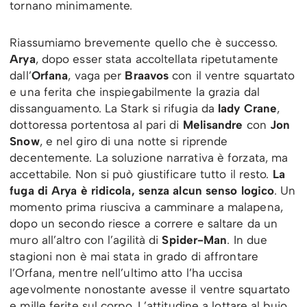
tornano minimamente.
Riassumiamo brevemente quello che è successo.
Arya
, dopo esser stata accoltellata ripetutamente
dall’
Orfana
, vaga per
Braavos
con il ventre squartato
e una ferita che inspiegabilmente la grazia dal
dissanguamento. La Stark si rifugia da
lady Crane
,
dottoressa portentosa al pari di
Melisandre
con
Jon
Snow
, e nel giro di una notte si riprende
decentemente. La soluzione narrativa è forzata, ma
accettabile. Non si può giustificare tutto il resto.
La
fuga di Arya è ridicola, senza alcun senso logico
. Un
momento prima riusciva a camminare a malapena,
dopo un secondo riesce a correre e saltare da un
muro all’altro con l’agilità di
Spider-Man
. In due
stagioni non è mai stata in grado di affrontare
l’Orfana, mentre nell’ultimo atto l’ha uccisa
agevolmente nonostante avesse il ventre squartato
e mille ferite sul corpo. L’attitudine a lottare al buio