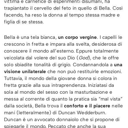
vittima e carnefice di esperimenti disumani, ha
trapiantato il cervello del feto in quello di Bella. Così
facendo, ha reso la donna al tempo stessa madre e
figlia di se stessa.
Bella è una tela bianca,
un corpo vergine
. I capelli le
crescono in fretta e impara alla svelta, desiderosa di
conoscere il mondo all’esterno. Eppure totalmente
veicolata dal volere del suo Dio (
God
), che le offre
solo sbiadite tonalità di grigio. Condannandola a
una
visione unilaterale
che non può restituirle emozioni.
Tuttavia, il mondo della giovane donna si colora in
fretta grazie alla sua intraprendenza. Iniziatasi da
sola al mondo del sesso con la masturbazione e
messa al corrente di quanto la pratica sia “mal vista”
dalla società, Bella trova il
conforto e il piacere
nelle
mani (letteralmente) di Duncan Wedderburn.
Duncan è un avvocato donnaiolo che si propone di
spiegarle il mondo. Peccato che anche la sua