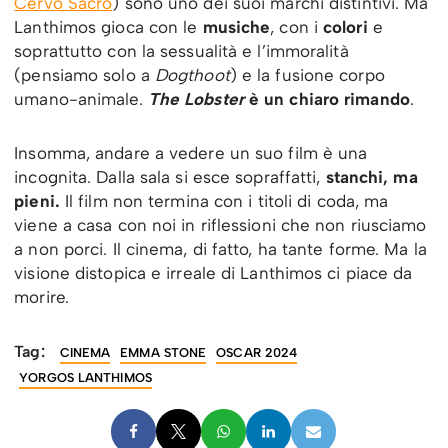
Cervo Sacro
) sono uno dei suoi marchi distintivi. Ma
Lanthimos gioca con le
musiche
, con i
colori
e
soprattutto con la sessualità e l’immoralità
(pensiamo solo a
Dogthoot
) e la fusione corpo
umano-animale.
The Lobster
è un chiaro rimando
.
Insomma, andare a vedere un suo film è una
incognita. Dalla sala si esce sopraffatti,
stanchi, ma
pieni.
Il film non termina con i titoli di coda, ma
viene a casa con noi in riflessioni che non riusciamo
a non porci. Il cinema, di fatto, ha tante forme. Ma la
visione distopica e irreale di Lanthimos ci piace da
morire.
Tag:
CINEMA
EMMA STONE
OSCAR 2024
YORGOS LANTHIMOS