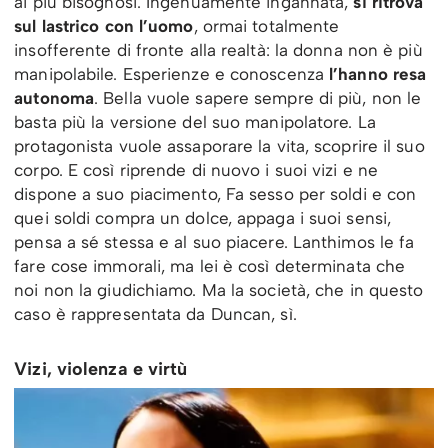
ai più bisognosi. Ingenuamente ingannata,
si ritrova
sul lastrico con l’uomo
, ormai totalmente
insofferente di fronte alla realtà: la donna non è più
manipolabile. Esperienze e conoscenza
l’hanno resa
autonoma
. Bella vuole sapere sempre di più, non le
basta più la versione del suo manipolatore. La
protagonista vuole assaporare la vita, scoprire il suo
corpo. E così riprende di nuovo i suoi vizi e ne
dispone a suo piacimento, Fa sesso per soldi e con
quei soldi compra un dolce, appaga i suoi sensi,
pensa a sé stessa e al suo piacere. Lanthimos le fa
fare cose immorali, ma lei è così determinata che
noi non la giudichiamo. Ma la società, che in questo
caso è rappresentata da Duncan, sì.
Vizi, violenza e virtù