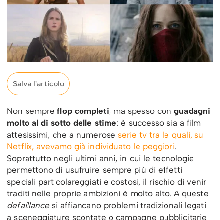
Salva l'articolo
Non sempre
flop completi
, ma spesso con
guadagni
molto al di sotto delle stime
: è successo sia a film
attesissimi, che a numerose
serie tv tra le quali, su
Netflix, avevamo già individuato le peggiori
.
Soprattutto negli ultimi anni, in cui le tecnologie
permettono di usufruire sempre più di effetti
speciali particolareggiati e costosi, il rischio di venir
traditi nelle proprie ambizioni è molto alto. A queste
defaillance
si affiancano problemi tradizionali legati
a sceneggiature scontate o campagne pubblicitarie