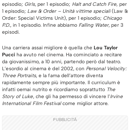
episodio;
Girls
, per 1 episodio;
Halt and Catch Fire
, per
1 episodio;
Law & Order – Unità vittime speciali
(Law &
Order: Special Victims Unit), per 1 episodio;
Chicago
P.D.
, in 1 episodio. Infine abbiamo
Falling Water
, per 3
episodi.
Una carriera assai migliore è quella che
Lou Taylor
Pucci
ha avuto nel cinema. Ha cominciato a recitare
da giovanissimo, a 10 anni, partendo però dal teatro.
L’esordio al cinema è del 2002, con
Personal Velocity:
Three Portraits
, e la fama dell’attore diventa
rapidamente sempre più importante. Il curriculum è
infatti oemai nutrito e ricordiamo soprattutto
The
Story of Luke
, che gli ha permesso di vincere l’
Irvine
International Film Festival
come miglior attore.
PUBBLICITÀ