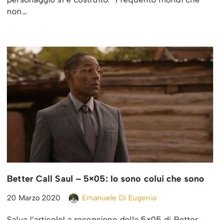
non…
Better Call Saul – 5×05: Io sono colui che sono
20 Marzo 2020
Emanuele Di Eugenio
Salva l’articoloLa recensione della 5×05 di Better