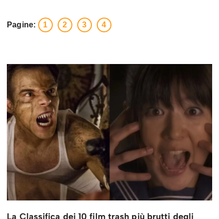
Pagine:
1
2
3
4
La Classifica dei 10 film trash più brutti degli