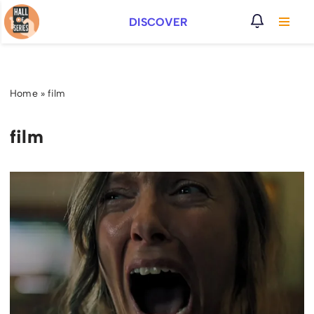
DISCOVER
Vai
al
contenuto
Home
»
film
film