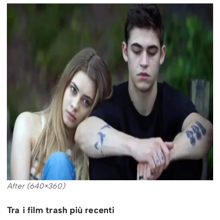
After (640×360)
Tra i film trash più recenti