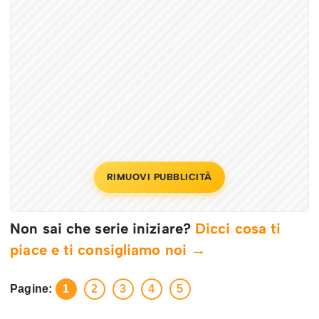
RIMUOVI PUBBLICITÀ
Non sai che serie iniziare?
Dicci cosa ti
piace e ti consigliamo noi →
Pagine:
1
2
3
4
5