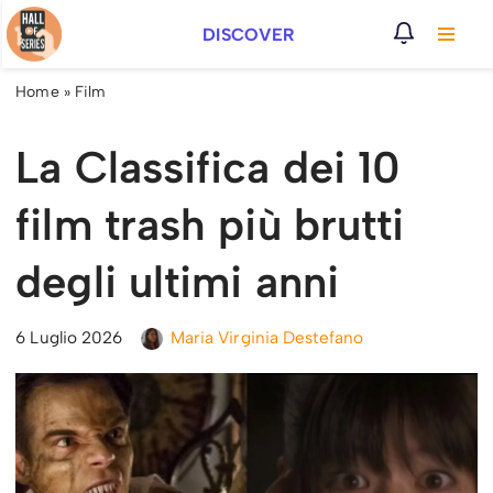
DISCOVER
Vai
al
Home
»
Film
contenuto
La Classifica dei 10
film trash più brutti
degli ultimi anni
6 Luglio 2026
Maria Virginia Destefano