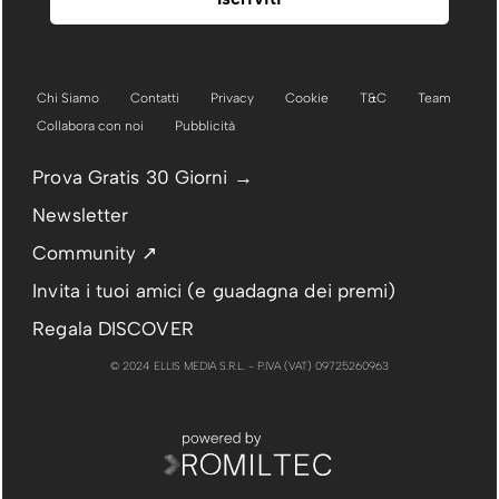
Chi Siamo
Contatti
Privacy
Cookie
T&C
Team
Collabora con noi
Pubblicità
Prova Gratis 30 Giorni →
Newsletter
Community ↗
Invita i tuoi amici (e guadagna dei premi)
Regala DISCOVER
© 2024 ELLIS MEDIA S.R.L. - P.IVA (VAT) 09725260963