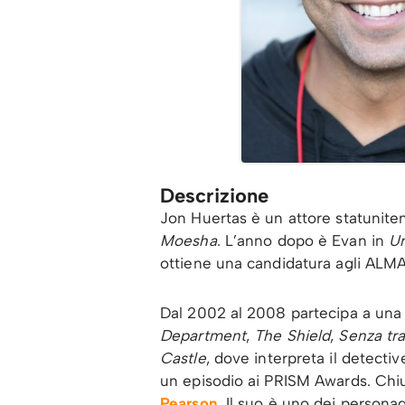
Descrizione
Jon Huertas è un attore statunitens
Moesha
. L’anno dopo è Evan in
U
ottiene una candidatura agli ALM
Dal 2002 al 2008 partecipa a una 
Department
,
The Shield
,
Senza tra
Castle
, dove interpreta il detectiv
un episodio ai PRISM Awards. Chius
Pearson
. Il suo è uno dei personag