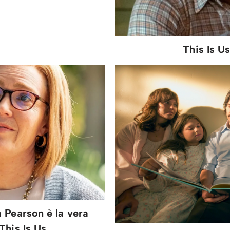
This Is Us
 Pearson è la vera
This Is Us