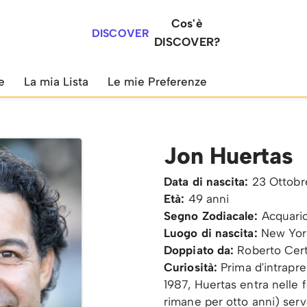
Cos'è
DISCOVER
DISCOVER?
e
La mia Lista
Le mie Preferenze
Jon Huertas
Data di nascita:
23 Ottobr
Età:
49 anni
Segno Zodiacale:
Acquari
Luogo di nascita:
New York
Doppiato da:
Roberto Cer
Curiosità:
Prima d'intrapre
1987, Huertas entra nelle f
rimane per otto anni) ser