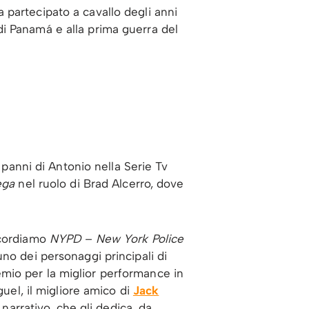
a partecipato a cavallo degli anni
 di Panamá e alla prima guerra del
 panni di Antonio nella Serie Tv
ega
nel ruolo di Brad Alcerro, dove
icordiamo
NYPD – New York Police
uno dei personaggi principali di
premio per la miglior performance in
guel, il migliore amico di
Jack
 narrativo, che gli dedica, da