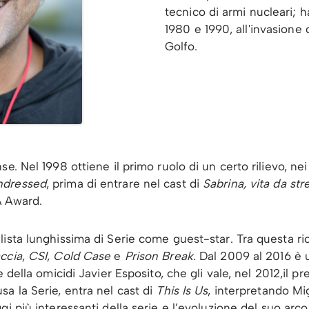
tecnico di armi nucleari; h
1980 e 1990, all'invasione
Golfo.
e. Nel 1998 ottiene il primo ruolo di un certo rilievo, nei
ndressed
, prima di entrare nel cast di
Sabrina, vita da str
A Award.
lista lunghissima di Serie come guest-star. Tra questa r
ccia
,
CSI
,
Cold Case
e
Prison Break
. Dal 2009 al 2016 è 
e della omicidi Javier Esposito, che gli vale, nel 2012,il 
a la Serie, entra nel cast di
This Is Us
, interpretando Mi
gi più interessanti della serie e l’evoluzione del suo arco