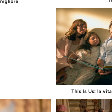
i
migliore
This Is Us: la vit