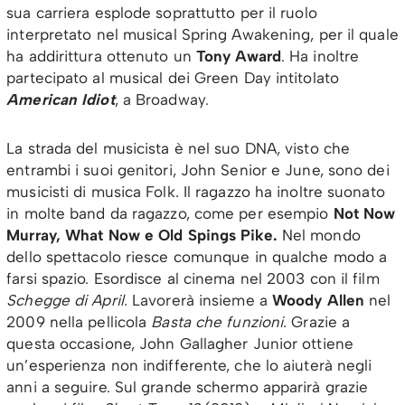
sua carriera esplode soprattutto per il ruolo
interpretato nel musical Spring Awakening, per il quale
ha addirittura ottenuto un
Tony Award
. Ha inoltre
partecipato al musical dei Green Day intitolato
American Idiot
, a Broadway.
La strada del musicista è nel suo DNA, visto che
entrambi i suoi genitori, John Senior e June, sono dei
musicisti di musica Folk. Il ragazzo ha inoltre suonato
in molte band da ragazzo, come per esempio
Not Now
Murray, What Now e Old Spings Pike.
Nel mondo
dello spettacolo riesce comunque in qualche modo a
farsi spazio. Esordisce al cinema nel 2003 con il film
Schegge di April.
Lavorerà insieme a
Woody Allen
nel
2009 nella pellicola
Basta che funzioni
. Grazie a
questa occasione, John Gallagher Junior ottiene
un’esperienza non indifferente, che lo aiuterà negli
anni a seguire. Sul grande schermo apparirà grazie