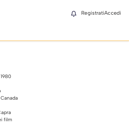
Registrati
Accedi
 1980
o
, Canada
Capra
i film