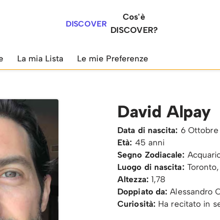
Cos'è
DISCOVER
DISCOVER?
e
La mia Lista
Le mie Preferenze
David Alpay
Data di nascita:
6 Ottobre
Età:
45 anni
Segno Zodiacale:
Acquari
Luogo di nascita:
Toronto
Altezza:
1,78
Doppiato da:
Alessandro 
Curiosità:
Ha recitato in se