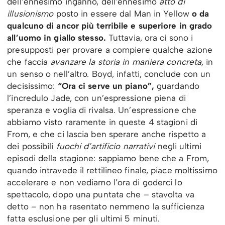
dell’ennesimo inganno, dell’ennesimo
atto
di
illusionismo
posto in essere dal Man in Yellow
o da
qualcuno di ancor più terribile e superiore in grado
all’uomo in giallo stesso.
Tuttavia, ora ci sono i
presupposti per provare a compiere qualche azione
che faccia
avanzare la storia in maniera concreta,
in
un senso o nell’altro. Boyd, infatti, conclude con un
decisissimo:
“Ora ci serve un piano”,
guardando
l’incredulo Jade, con un’espressione piena di
speranza e voglia di rivalsa. Un’espressione che
abbiamo visto raramente in queste 4 stagioni di
From, e che ci lascia ben sperare anche rispetto a
dei possibili
fuochi d’artificio narrativi
negli ultimi
episodi della stagione: sappiamo bene che a From,
quando intravede il rettilineo finale, piace moltissimo
accelerare e non vediamo l’ora di goderci lo
spettacolo, dopo una puntata che – stavolta va
detto – non ha rasentato nemmeno la sufficienza
fatta esclusione per gli ultimi 5 minuti.