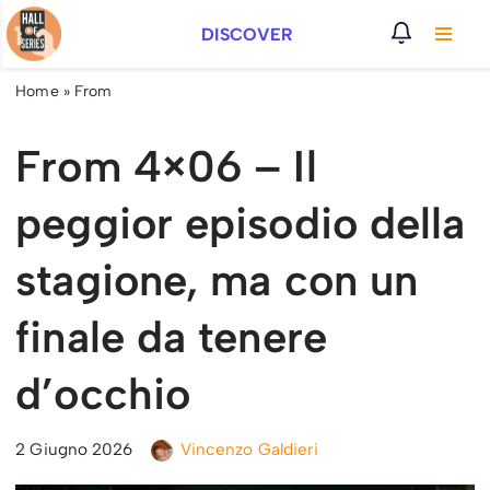
DISCOVER
Vai
al
Home
»
From
contenuto
From 4×06 – Il
peggior episodio della
stagione, ma con un
finale da tenere
d’occhio
2 Giugno 2026
Vincenzo Galdieri