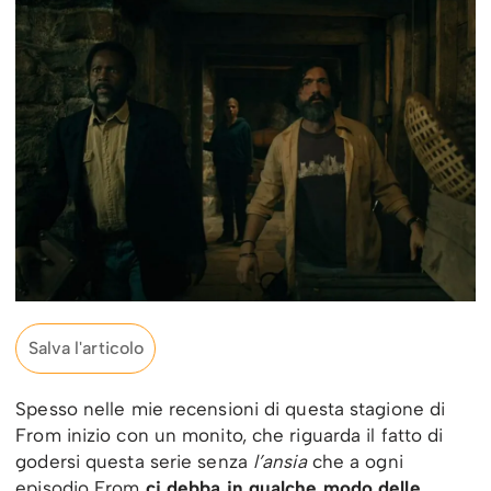
Salva l'articolo
Spesso nelle mie recensioni di questa stagione di
From inizio con un monito, che riguarda il fatto di
godersi questa serie senza
l’ansia
che a ogni
episodio From
ci debba in qualche modo delle