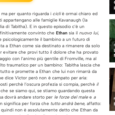
 ma per quanto riguarda i
cicli
è ormai chiaro ed
ti appartengano alle famiglie Kavanaugh (la
lia di Tabitha). E in questo episodio c’è un
efinitivamente convinto che
Ethan
sia il
nuovo lui
,
e psicologicamente il bambino a un futuro di
nta a Ethan come sia destinato a rimanere da solo
r evitare che provi tutto il dolore che ha provato
aggio con l’animo più gentile di Fromville, ma al
o traumatico per un bambino: Tabitha lascia che
a tutto e promette a Ethan che lui non rimarrà da
he dice Victor però non è campato per aria:
posti perchè l’oscura profezia si compia, perchè
il
che se siamo qui, se stiamo guardando questa
sa dovrà andare storto per
le forze del male
e
a
on significa per forza che
tutto andrà bene,
affatto:
e quindi non è assolutamente detto che Ethan da