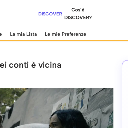
Cos'è
DISCOVER
DISCOVER?
e
La mia Lista
Le mie Preferenze
i conti è vicina