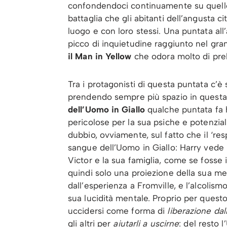
confondendoci continuamente su quello 
battaglia che gli abitanti dell’angusta c
luogo e con loro stessi. Una puntata al
picco di inquietudine raggiunto nel gran
il Man in Yellow
che odora molto di pre
Tra i protagonisti di questa puntata c’è 
prendendo sempre più spazio in questa
dell’Uomo in Giallo
qualche puntata fa 
pericolose per la sua psiche e potenzi
dubbio, ovviamente, sul fatto che il ‘resp
sangue dell’Uomo in Giallo: Harry vede 
Victor e la sua famiglia, come se fosse
quindi solo una proiezione della sua m
dall’esperienza a Fromville, e l’alcolism
sua lucidità mentale. Proprio per questo
uccidersi come forma di
liberazione da
gli altri per
aiutarli a uscirne
: del resto 