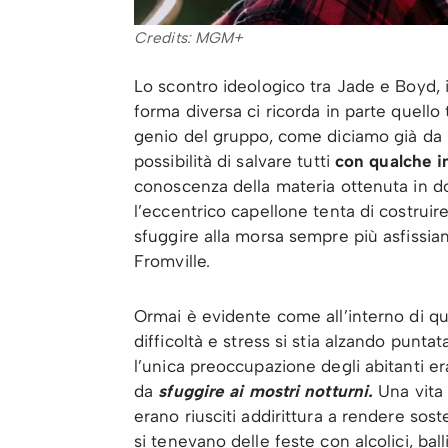
Credits: MGM+
Lo scontro ideologico tra Jade e Boyd, 
forma diversa ci ricorda in parte quello 
genio del gruppo, come diciamo già da u
possibilità di salvare tutti
con qualche in
conoscenza della materia ottenuta in dot
l’eccentrico capellone tenta di costruir
sfuggire alla morsa sempre più asfissia
Fromville.
Ormai è evidente come all’interno di ques
difficoltà e stress si stia alzando pun
l’unica preoccupazione degli abitanti er
da
sfuggire ai mostri notturni.
Una vita
erano riusciti addirittura a rendere soste
si tenevano delle feste con alcolici, ball