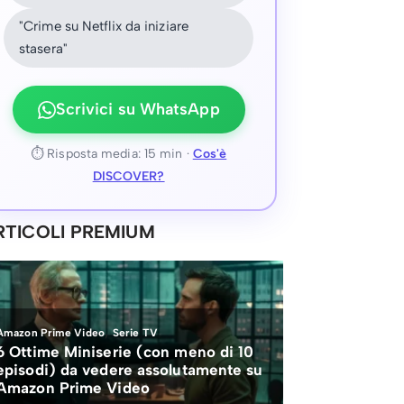
"Crime su Netflix da iniziare
stasera"
Scrivici su WhatsApp
⏱ Risposta media: 15 min ·
Cos'è
DISCOVER?
RTICOLI PREMIUM