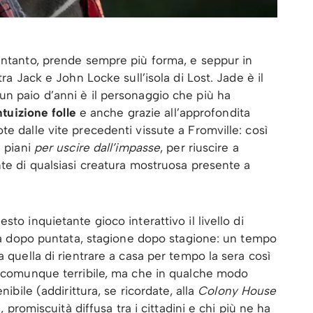
intanto, prende sempre più forma, e seppur in
tra Jack e John Locke sull’isola di Lost. Jade è il
n paio d’anni è il personaggio che più ha
tuizione folle
e anche grazie all’approfondita
e dalle vite precedenti vissute a Fromville: così
e piani
per uscire dall’impasse
, per riuscire a
nte di qualsiasi creatura mostruosa presente a
to inquietante gioco interattivo il livello di
tata dopo puntata, stagione dopo stagione: un tempo
a quella di rientrare a casa per tempo la sera così
 comunque terribile, ma che in qualche modo
nibile (addirittura, se ricordate, alla
Colony House
i, promiscuità diffusa tra i cittadini e chi più ne ha