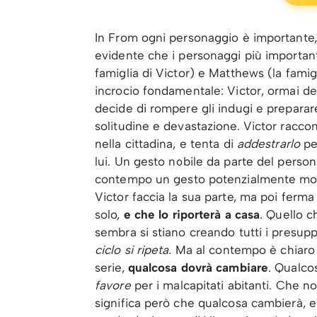
In From ogni personaggio è importante,
evidente che i personaggi più importan
famiglia di Victor) e Matthews (la famig
incrocio fondamentale: Victor, ormai d
decide di rompere gli indugi e preparar
solitudine e devastazione. Victor racco
nella cittadina, e tenta di
addestrarlo
pe
lui. Un gesto nobile da parte del person
contempo un gesto potenzialmente molt
Victor faccia la sua parte, ma poi ferm
solo,
e che lo riporterà a casa
. Quello c
sembra si stiano creando tutti i presup
ciclo si ripeta.
Ma al contempo è chiaro 
serie,
qualcosa dovrà cambiare
. Qualco
favore
per i malcapitati abitanti. Che n
significa però che qualcosa cambierà, 