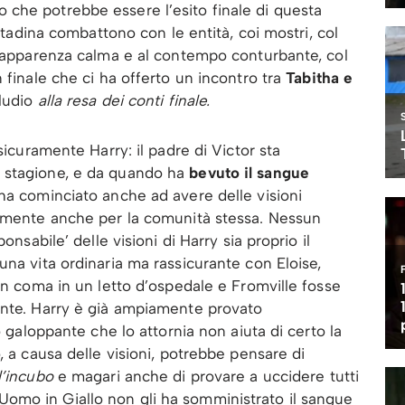
che potrebbe essere l’esito finale di questa
ittadina combattono con le entità, coi mostri, col
l’apparenza calma e al contempo conturbante, col
 finale che ci ha offerto un incontro tra
Tabitha e
ludio
alla resa dei conti finale.
sicuramente Harry: il padre di Victor sta
 stagione, e da quando ha
bevuto il sangue
ha cominciato anche ad avere delle visioni
almente anche per la comunità stessa. Nessun
onsabile’ delle visioni di Harry sia proprio il
una vita ordinaria ma rassicurante con Eloise,
 in coma in un letto d’ospedale e Fromville fosse
ente. Harry è già ampiamente provato
o galoppante che lo attornia non aiuta di certo la
, a causa delle visioni, potrebbe pensare di
ll’incubo
e magari anche di provare a uccidere tutti
l’Uomo in Giallo non gli ha somministrato il sangue