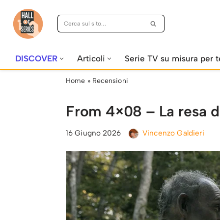
Vai
al
contenuto
DISCOVER
Articoli
Serie TV su misura per t
Home
»
Recensioni
From 4×08 – La resa de
16 Giugno 2026
Vincenzo Galdieri