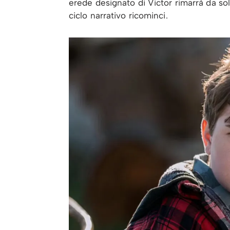
erede designato di Victor rimarrà da so
ciclo narrativo ricominci.