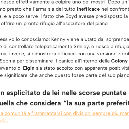
riesce effettivamente a colpire uno dei mostri. Dopo un’in
mo presto che l’arma sia del tutto
inefficace
nei confronti
, e a poco serve il fatto che Boyd avesse predisposto la
di offrire un pronto rifugio all’esecutore del piano.
essivo lo conosciamo: Kenny viene aiutato dal sorprend
e di controllare telepaticamente Smiley, e riesce a rifugiar
rma, invece, si dimostrerà efficace con una versione zomb
Sophia per disseminare il panico all’interno della
Colony
tervento di
Elgin
sia stato accolto con apparente positivit
be significare che anche questo fosse parte del suo piano
n esplicitato da lei nelle scorse puntate
uella che considera “la sua parte preferi
la comunità a frammentarsi con divisioni sempre più mar
nda.