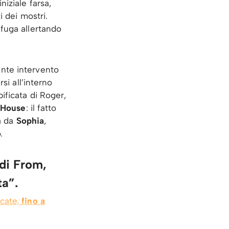
iziale farsa,
 dei mostri.
 fuga allertando
ente intervento
si all’interno
ificata di Roger,
 House
: il fatto
à da
Sophia
,
.
 di From,
ta”.
cate,
fino a