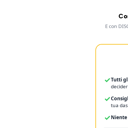
Con
E con DIS
✓
Tutti g
decide
✓
Consig
tua das
✓
Niente