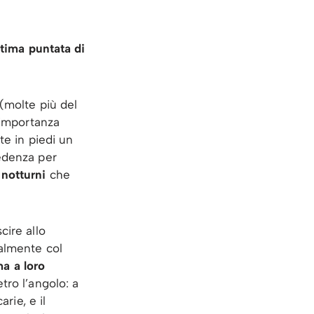
ttima puntata di
 (molte più del
n’importanza
te in piedi un
cedenza per
 notturni
che
cire allo
talmente col
a a loro
tro l’angolo: a
rie, e il