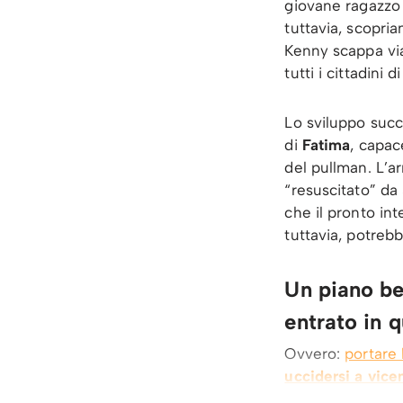
giovane ragazzo 
tuttavia, scopria
Kenny scappa via
tutti i cittadini 
Lo sviluppo succ
di
Fatima
, capac
del pullman. L’a
“resuscitato” da 
che il pronto in
tuttavia, potreb
Un piano be
entrato in q
Ovvero:
portare 
uccidersi a vice