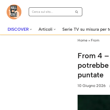
Vai
al
contenuto
DISCOVER
Articoli
Serie TV su misura per t
Home
»
From
From 4 – 
potrebbe 
puntate
10 Giugno 2026