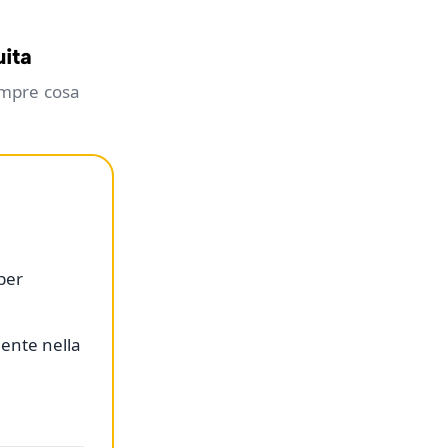
uita
empre cosa
 per
ente nella