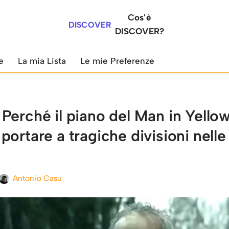
Cos'è
DISCOVER
DISCOVER?
e
La mia Lista
Le mie Preferenze
Perché il piano del Man in Yello
portare a tragiche divisioni nell
Antonio Casu