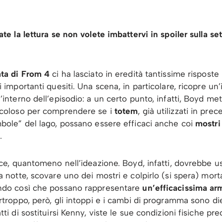
te la lettura se non volete imbattervi in spoiler sulla se
ata di From 4
ci ha lasciato in eredità tantissime risposte
 importanti quesiti. Una scena, in particolare, ricopre u
interno dell’episodio: a un certo punto, infatti, Boyd met
icoloso per comprendere se i
totem
, già utilizzati in pre
bole” del lago, possano essere efficaci anche coi
mostri
.
ice, quantomeno nell’ideazione. Boyd, infatti, dovrebbe us
a notte, scovare uno dei mostri e colpirlo (si spera) mor
ndo così che possano rappresentare
un’efficacissima arm
rtroppo, però, gli intoppi e i cambi di programma sono die
ti di sostituirsi Kenny, viste le sue condizioni fisiche preca