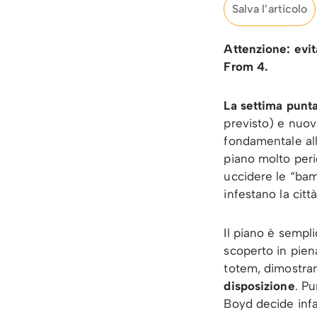
Salva l’articolo
Attenzione: evita
From 4.
La settima punt
previsto) e nuovi
fondamentale all’
piano molto per
uccidere le “bam
infestano la città
Il piano è sempl
scoperto in pien
totem, dimostra
disposizione
. Pu
Boyd decide infat