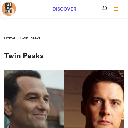
DISCOVER
Vai
al
contenuto
Home
»
Twin Peaks
Twin Peaks