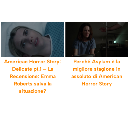
Perché Asylum è la
American Horror Story:
migliore stagione in
Delicate pt.1 – La
assoluto di American
Recensione: Emma
Horror Story
Roberts salva la
situazione?