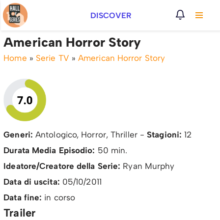
DISCOVER
Vai
al
American Horror Story
contenuto
Home
»
Serie TV
»
American Horror Story
Generi:
Antologico, Horror, Thriller -
Stagioni:
12
Durata Media Episodio:
50 min.
Ideatore/Creatore della Serie:
Ryan Murphy
Data di uscita:
05/10/2011
Data fine:
in corso
Trailer