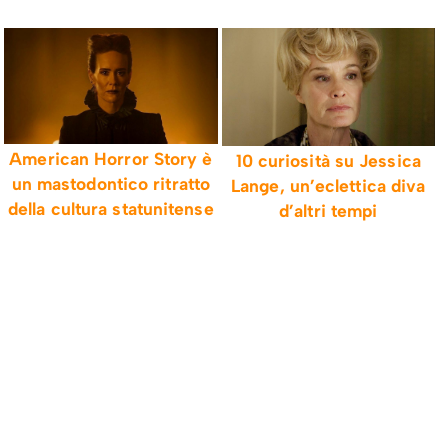
American Horror Story è
10 curiosità su Jessica
un mastodontico ritratto
Lange, un’eclettica diva
della cultura statunitense
d’altri tempi