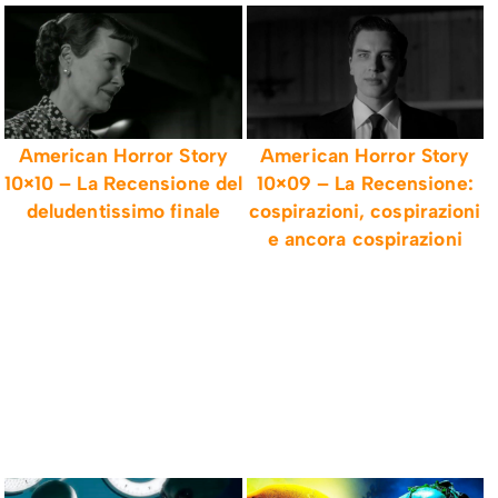
American Horror Story
American Horror Story
10×10 – La Recensione del
10×09 – La Recensione:
deludentissimo finale
cospirazioni, cospirazioni
e ancora cospirazioni