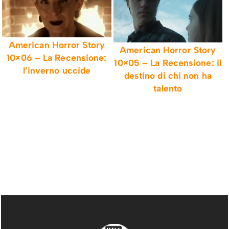
American Horror Story
American Horror Story
10×06 – La Recensione:
10×05 – La Recensione: il
l’inverno uccide
destino di chi non ha
talento