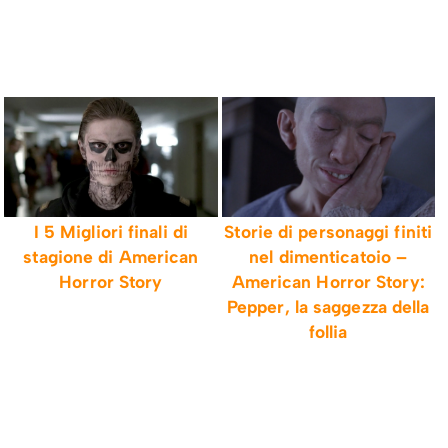
I 5 Migliori finali di
Storie di personaggi finiti
stagione di American
nel dimenticatoio –
Horror Story
American Horror Story:
Pepper, la saggezza della
follia