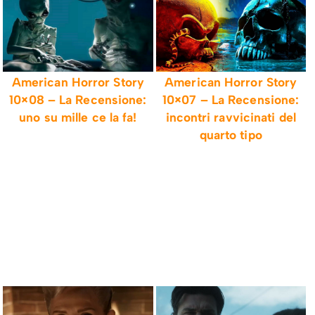
American Horror Story
American Horror Story
10×08 – La Recensione:
10×07 – La Recensione:
uno su mille ce la fa!
incontri ravvicinati del
quarto tipo