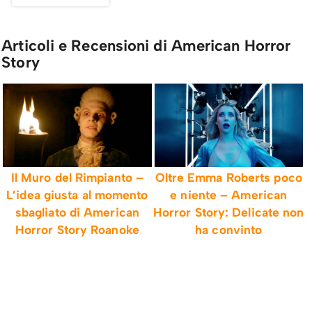
Articoli e Recensioni di American Horror
Story
Il Muro del Rimpianto –
Oltre Emma Roberts poco
L’idea giusta al momento
e niente – American
sbagliato di American
Horror Story: Delicate non
Horror Story Roanoke
ha convinto