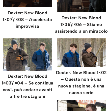
Dexter: New Blood
Dexter: New Blood
1×07\1×08 – Accelerata
1×05\1×06 – Stiamo
improvvisa
assistendo a un miracolo
Dexter: New Blood 1×02
Dexter: New Blood
– Questa non è una
1×03\1×04 – Se continua
nuova stagione, è una
così, può andare avanti
nuova serie
altre tre stagioni