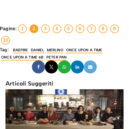
Pagine:
1
2
3
4
5
6
7
8
9
10
Tag:
BAEFIRE
DANIEL
MERLINO
ONCE UPON A TIME
ONCE UPON A TIME 6B
PETER PAN
Articoli Suggeriti