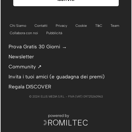
Chi Siamo
Contatti
Privacy
Cookie
T&C
Team
Collabora con noi
Pubblicità
Prova Gratis 30 Giorni →
Newsletter
Community ↗
Invita i tuoi amici (e guadagna dei premi)
Regala DISCOVER
© 2024 ELLIS MEDIA S.R.L. - P.IVA (VAT) 09725260963