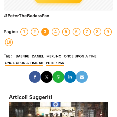
#PeterTheBadassPan
Pagine:
1
2
3
4
5
6
7
8
9
10
Tag:
BAEFIRE
DANIEL
MERLINO
ONCE UPON A TIME
ONCE UPON A TIME 6B
PETER PAN
Articoli Suggeriti