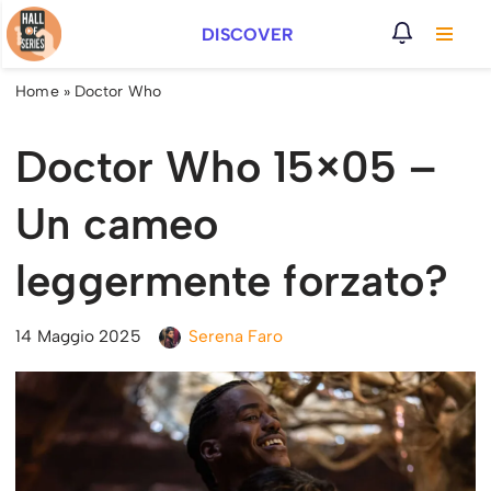
DISCOVER
Vai
al
Home
»
Doctor Who
contenuto
Doctor Who 15×05 –
Un cameo
leggermente forzato?
14 Maggio 2025
Serena Faro