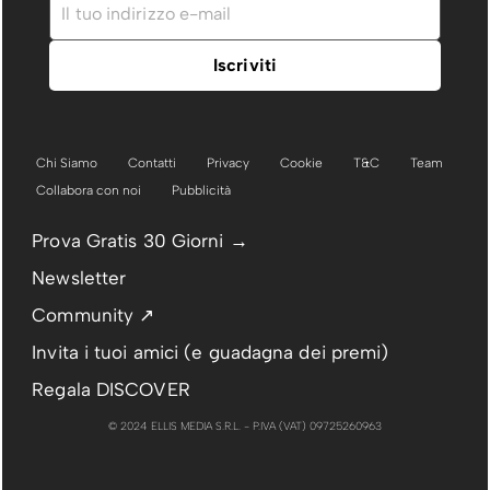
Chi Siamo
Contatti
Privacy
Cookie
T&C
Team
Collabora con noi
Pubblicità
Prova Gratis 30 Giorni →
Newsletter
Community ↗
Invita i tuoi amici (e guadagna dei premi)
Regala DISCOVER
© 2024 ELLIS MEDIA S.R.L. - P.IVA (VAT) 09725260963