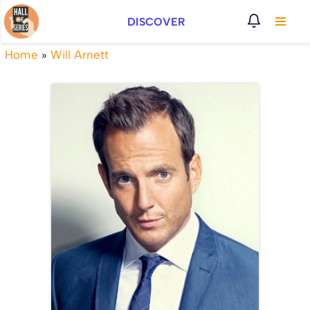
DISCOVER
Vai
al
Home
»
Will Arnett
contenuto