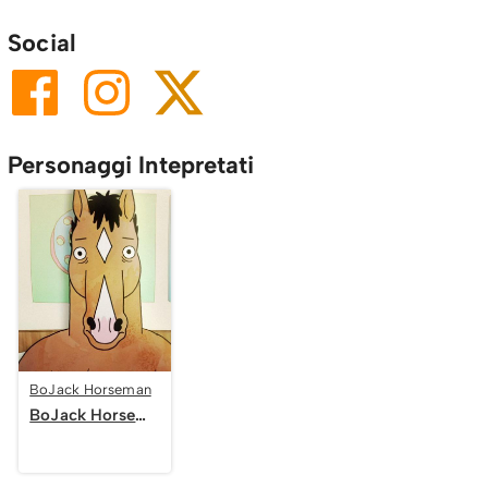
Social
Personaggi Intepretati
BoJack Horseman
BoJack Horseman