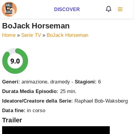
DISCOVER
Vai
al
BoJack Horseman
contenuto
Home
»
Serie TV
»
BoJack Horseman
Generi:
animazione, dramedy -
Stagioni:
6
Durata Media Episodio:
25 min.
Ideatore/Creatore della Serie:
Raphael Bob-Waksberg
Data fine:
in corso
Trailer