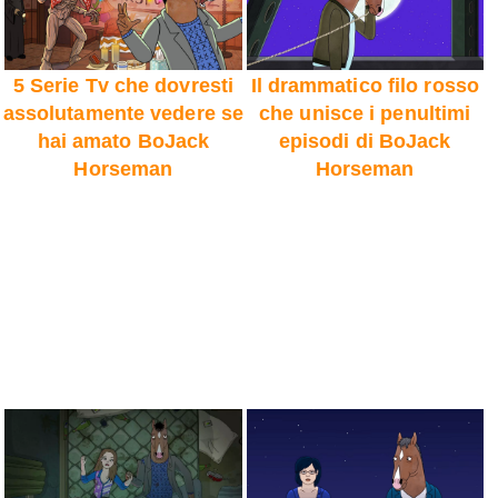
5 Serie Tv che dovresti
Il drammatico filo rosso
assolutamente vedere se
che unisce i penultimi
hai amato BoJack
episodi di BoJack
Horseman
Horseman