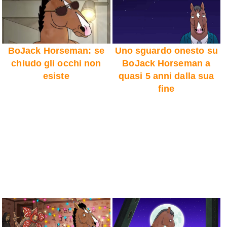
BoJack Horseman: se
Uno sguardo onesto su
chiudo gli occhi non
BoJack Horseman a
esiste
quasi 5 anni dalla sua
fine