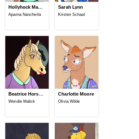
Hollyhock Manheim-Mannheim-Guerrero-Robinson-Zilberschlag-Hsung-Fonzerelli-McQuack
Sarah Lynn
Aparna Nancherla
Kristen Schaal
Beatrice Horseman
Charlotte Moore
Wendie Malick
Olivia Wilde