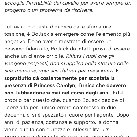
accoglie l’instabilità del cavallo per avere sempre un
progetto o un problema da risolvere
.
Tuttavia, in questa dinamica dalle sfumature
tossiche, è BoJack a emergere come l’elemento più
negativo. Dopo aver dimostrato di essere un
pessimo fidanzato, BoJack dà infatti prova di essere
anche un cliente orribile.
Rifiuta i ruoli che gli
vengono proposti, non si applica nella stesura delle
sue memorie, sparisce dal set per mesi interi
.
E
soprattutto dà costantemente per scontata la
presenza di Princess Carolyn, l’unica che davvero
non l’abbandonerà mai nel corso degli anni
. Ed è
proprio per questo che, quando BoJack decide di
licenziarla per l’unico errore commesso in due
decenni, ci si è spezzato il cuore per l’agente. Dopo
anni di pazienza, costanza e supporto, la donna
viene punita con durezza e inflessibilità.
Un
promemoria di quanto BoJack non fosse in grado di