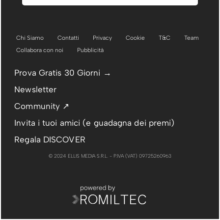
Chi Siamo
Contatti
Privacy
Cookie
T&C
Team
Collabora con noi
Pubblicità
Prova Gratis 30 Giorni →
Newsletter
Community ↗
Invita i tuoi amici (e guadagna dei premi)
Regala DISCOVER
© 2024 ELLIS MEDIA S.R.L. - P.IVA (VAT) 09725260963