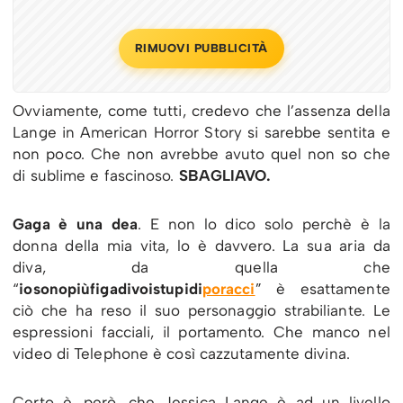
RIMUOVI PUBBLICITÀ
Ovviamente, come tutti, credevo che l’assenza della
Lange in American Horror Story si sarebbe sentita e
non poco. Che non avrebbe avuto quel non so che
di sublime e fascinoso.
SBAGLIAVO.
Gaga è una dea
. E non lo dico solo perchè è la
donna della mia vita, lo è davvero. La sua aria da
diva, da quella che
“
iosonopiùfigadivoistupidi
poracci
” è esattamente
ciò che ha reso il suo personaggio strabiliante. Le
espressioni facciali, il portamento. Che manco nel
video di Telephone è così cazzutamente divina.
Certo è, però, che Jessica Lange è ad un livello