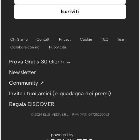
Chi Siamo
Contatti
Privacy
Cookie
T&C
Team
Collabora con noi
Pubblicità
Prova Gratis 30 Giorni →
Newsletter
Community ↗
Invita i tuoi amici (e guadagna dei premi)
Regala DISCOVER
© 2024 ELLIS MEDIA S.R.L. - P.IVA (VAT) 09725260963