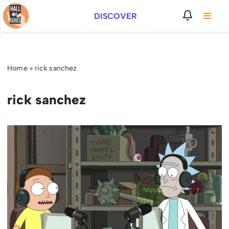
DISCOVER
Vai
al
contenuto
Home
»
rick sanchez
rick sanchez