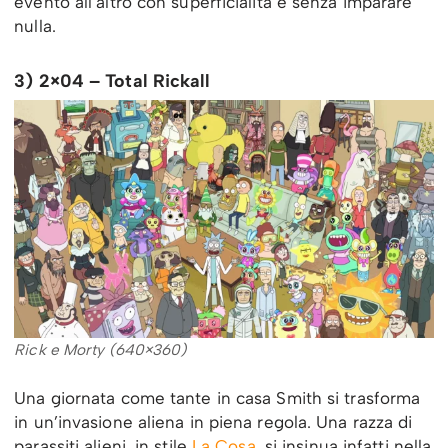
evento all’altro con superficialità e senza imparare
nulla.
3) 2×04 – Total Rickall
Rick e Morty (640×360)
Una giornata come tante in casa Smith si trasforma
in un’invasione aliena in piena regola. Una razza di
parassiti alieni, in stile
La Cosa
, si insinua infatti nella