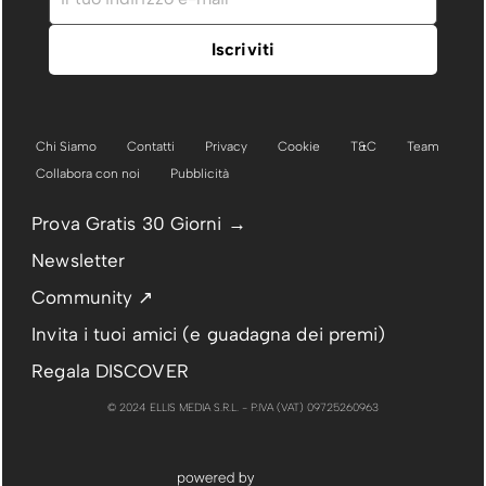
Chi Siamo
Contatti
Privacy
Cookie
T&C
Team
Collabora con noi
Pubblicità
Prova Gratis 30 Giorni →
Newsletter
Community ↗
Invita i tuoi amici (e guadagna dei premi)
Regala DISCOVER
© 2024 ELLIS MEDIA S.R.L. - P.IVA (VAT) 09725260963