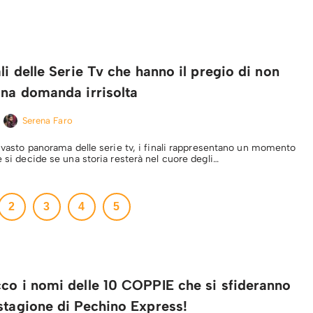
ali delle Serie Tv che hanno il pregio di non
una domanda irrisolta
Serena Faro
l vasto panorama delle serie tv, i finali rappresentano un momento
e si decide se una storia resterà nel cuore degli…
2
3
4
5
co i nomi delle 10 COPPIE che si sfideranno
stagione di Pechino Express!