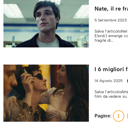
Nate, il re f
5 Settembre 2025
Salva l’articoloNe
Elordi) emerge co
fragile di…
I 6 migliori
14 Agosto 2025
Salva l’articoloAtt
film da vedere s
Pagine:
1