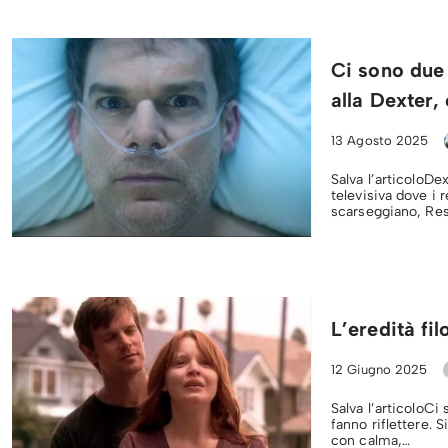
Ci sono due 
alla Dexter,
13 Agosto 2025
Salva l’articoloDe
televisiva dove i r
scarseggiano, Re
L’eredità fi
12 Giugno 2025
Salva l’articoloC
fanno riflettere.
con calma,…