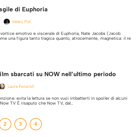
ragile di Euphoria
Valery Pol
l vortice emotivo e viscerale di Euphoria, Nate Jacobs (Jacob
me una figura tanto tragica quanto, atrocemente, magnetica: il re
 film sbarcati su NOW nell’ultimo periodo
Laura Focaroli
enzione: evita la lettura se non vuoi imbatterti in spoiler di alcuni
u Now TV È risaputo che Now TV, dal…
2
3
4