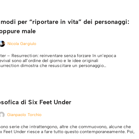
modi per “riportare in vita” dei personaggi:
 oppure male
Nicola Gargiulo
xter – Resurrection: reinventare senza forzare In un’epoca
evival sono all’ordine del giorno e le idee originali
surrection dimostra che resuscitare un personaggio…
losofica di Six Feet Under
Gianpaolo Torchio
i sono serie che intrattengono, altre che commuovono, alcune che
 Six Feet Under riesce a fare tutto questo contemporaneamente. Poi,