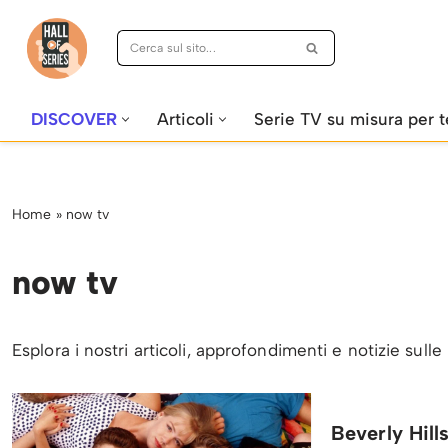
Vai
al
contenuto
DISCOVER
Articoli
Serie TV su misura per t
Home
»
now tv
now tv
Esplora i nostri articoli, approfondimenti e notizie sull
Beverly Hill