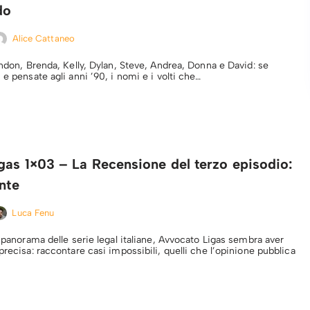
do
Alice Cattaneo
andon, Brenda, Kelly, Dylan, Steve, Andrea, Donna e David: se
 e pensate agli anni ’90, i nomi e i volti che…
gas 1×03 – La Recensione del terzo episodio:
ente
Luca Fenu
l panorama delle serie legal italiane, Avvocato Ligas sembra aver
precisa: raccontare casi impossibili, quelli che l’opinione pubblica