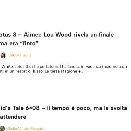
otus 3 – Aimee Lou Wood rivela un finale
 ma era “finto”
Debora Bolis
e White Lotus 3 ci ha portato in Thailandia, in vacanza insieme a un
i in un resort di lusso. La terza stagione è…
d’s Tale 6×08 – Il tempo è poco, ma la svolta
 attendere
Giulia Vanda Zennaro