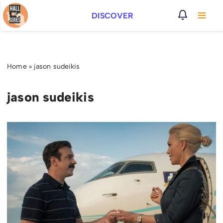
DISCOVER
Vai
al
contenuto
Home
»
jason sudeikis
jason sudeikis