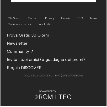
Chi Siamo
Contatti
Privacy
Cookie
T&C
Team
Collabora con noi
Pubblicità
Prova Gratis 30 Giorni →
Newsletter
Community ↗
Invita i tuoi amici (e guadagna dei premi)
Regala DISCOVER
© 2024 ELLIS MEDIA S.R.L. - P.IVA (VAT) 09725260963