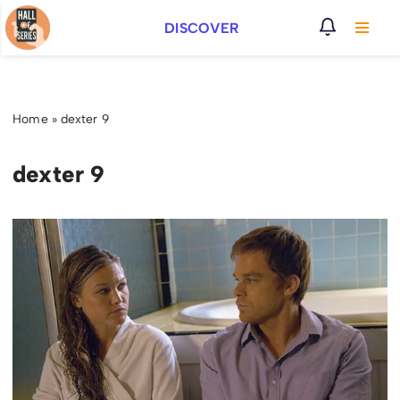
DISCOVER
Vai
al
contenuto
Home
»
dexter 9
dexter 9