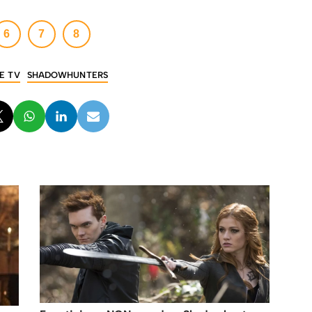
6
7
8
IE TV
SHADOWHUNTERS