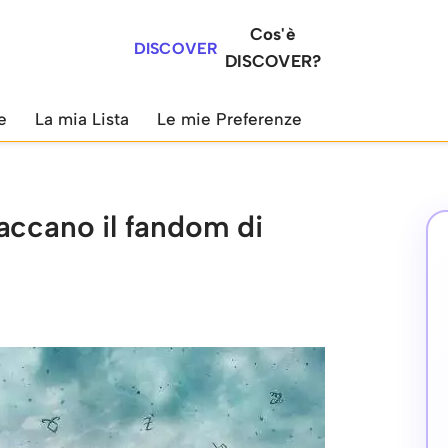
Cos'è
DISCOVER
DISCOVER?
e
La mia Lista
Le mie Preferenze
accano il fandom di