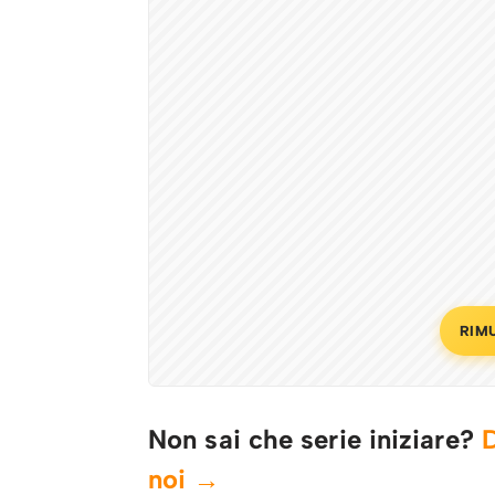
RIM
Non sai che serie iniziare?
D
noi →