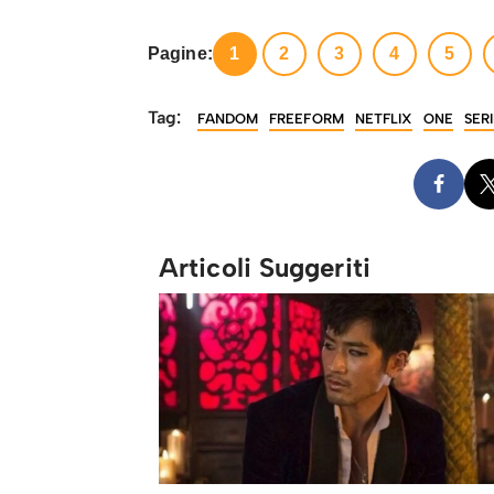
Pagine:
1
2
3
4
5
Tag:
FANDOM
FREEFORM
NETFLIX
ONE
SER
Articoli Suggeriti