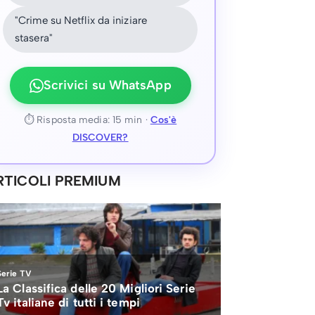
"Crime su Netflix da iniziare
stasera"
Scrivici su WhatsApp
⏱ Risposta media: 15 min ·
Cos'è
DISCOVER?
RTICOLI PREMIUM