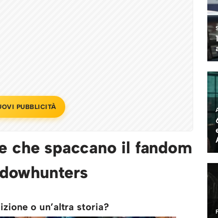
UOVI PUBBLICITÀ
ie che spaccano il fandom
adowhunters
izione o un’altra storia?