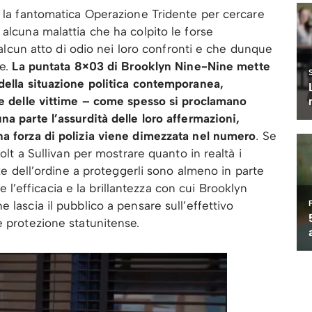
a la fantomatica Operazione Tridente per cercare
alcuna malattia che ha colpito le forse
o alcun atto di odio nei loro confronti e che dunque
re.
La puntata 8×03 di Brooklyn Nine-Nine mette
della situazione politica contemporanea,
rte delle vittime – come spesso si proclamano
a parte l’assurdità delle loro affermazioni,
na forza di polizia viene dimezzata nel numero
.
Se
Holt a Sullivan per mostrare quanto in realtà i
rze dell’ordine a proteggerli sono almeno in parte
’efficacia e la brillantezza con cui Brooklyn
 lascia il pubblico a pensare sull’effettivo
e protezione statunitense.