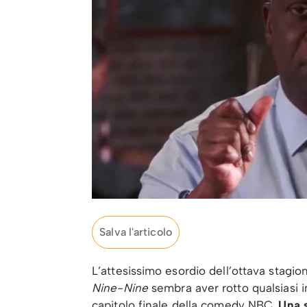
Salva l'articolo
L’attesissimo esordio dell’ottava stagio
Nine-Nine
sembra aver rotto qualsiasi in
capitolo finale della comedy NBC.
Una s