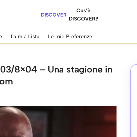
Cos'è
DISCOVER
DISCOVER?
e
La mia Lista
Le mie Preferenze
03/8×04 – Una stagione in
tcom