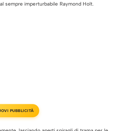
i al sempre imperturbabile Raymond Holt.
UOVI PUBBLICITÀ
mente, lasciando aperti spiragli di trama per le