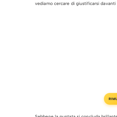
vediamo cercare di giustificarsi davant
RIM
Sebbene la puntata si concluda brillante