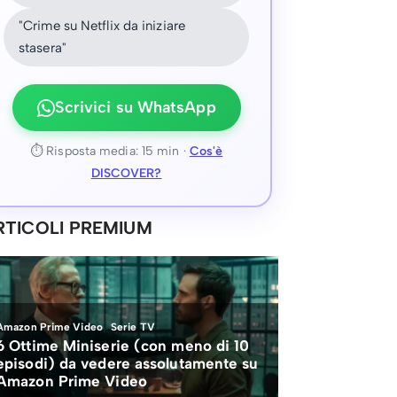
"Crime su Netflix da iniziare
stasera"
Scrivici su WhatsApp
⏱ Risposta media: 15 min ·
Cos'è
DISCOVER?
RTICOLI PREMIUM