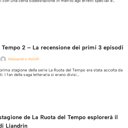
i con una certa soddisfazione in merito agli effetti speciali e…
l Tempo 2 – La recensione dei primi 3 episodi
Alessandro Astolfi
a prima stagione della serie La Ruota del Tempo era stata accolta da
i. I fan della saga letteraria si erano divisi…
stagione de La Ruota del Tempo esplorerà il
di Liandrin