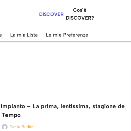
Cos'è
DISCOVER
DISCOVER?
e
La mia Lista
Le mie Preferenze
Rimpianto – La prima, lentissima, stagione de
l Tempo
Danilo Budite