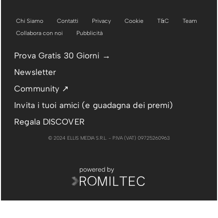
Chi Siamo
Contatti
Privacy
Cookie
T&C
Team
Collabora con noi
Pubblicità
Prova Gratis 30 Giorni →
Newsletter
Community ↗
Invita i tuoi amici (e guadagna dei premi)
Regala DISCOVER
© 2024 ELLIS MEDIA S.R.L. - P.IVA (VAT) 09725260963
PUBBLICITÀ