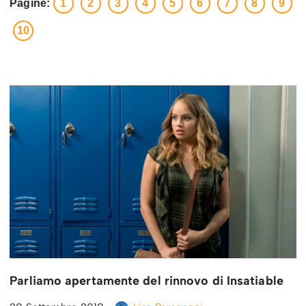
Pagine:
1
2
3
4
5
6
7
8
9
10
Parliamo apertamente del rinnovo di Insatiable