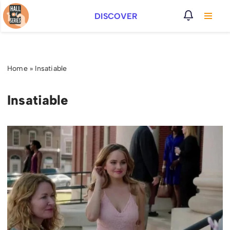
DISCOVER
Vai
al
contenuto
Home
»
Insatiable
Insatiable