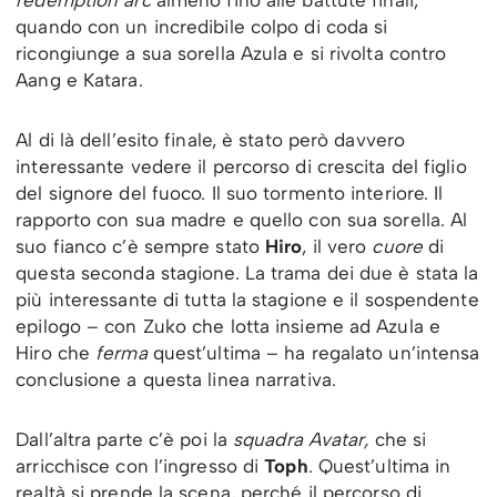
redemption arc
almeno fino alle battute finali,
quando con un incredibile colpo di coda si
ricongiunge a sua sorella Azula e si rivolta contro
Aang e Katara.
Al di là dell’esito finale, è stato però davvero
interessante vedere il percorso di crescita del figlio
del signore del fuoco. Il suo tormento interiore. Il
rapporto con sua madre e quello con sua sorella. Al
suo fianco c’è sempre stato
Hiro
, il vero
cuore
di
questa seconda stagione. La trama dei due è stata la
più interessante di tutta la stagione e il sospendente
epilogo – con Zuko che lotta insieme ad Azula e
Hiro che
ferma
quest’ultima – ha regalato un’intensa
conclusione a questa linea narrativa.
Dall’altra parte c’è poi la
squadra Avatar,
che si
arricchisce con l’ingresso di
Toph
. Quest’ultima in
realtà si prende la scena, perché il percorso di