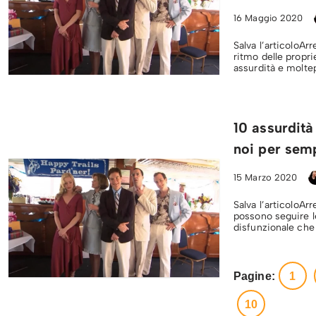
16 Maggio 2020
Salva l’articoloA
ritmo delle propr
assurdità e moltep
10 assurdit
noi per sem
15 Marzo 2020
Salva l’articoloA
possono seguire l
disfunzionale che
Pagine:
1
10