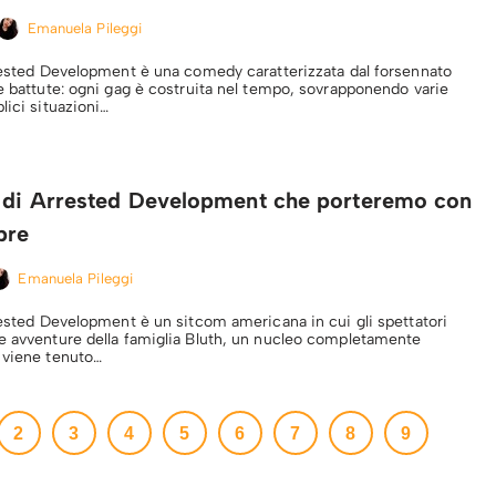
Emanuela Pileggi
rrested Development è una comedy caratterizzata dal forsennato
ie battute: ogni gag è costruita nel tempo, sovrapponendo varie
lici situazioni…
à di Arrested Development che porteremo con
pre
Emanuela Pileggi
rrested Development è un sitcom americana in cui gli spettatori
e avventure della famiglia Bluth, un nucleo completamente
 viene tenuto…
2
3
4
5
6
7
8
9