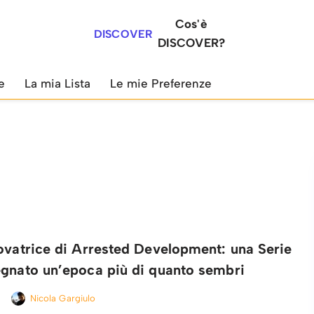
Cos'è
DISCOVER
DISCOVER?
e
La mia Lista
Le mie Preferenze
ovatrice di Arrested Development: una Serie
egnato un’epoca più di quanto sembri
Nicola Gargiulo